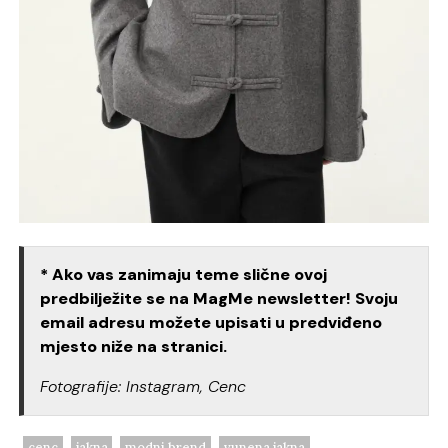
* Ako vas zanimaju teme slične ovoj
predbilježite se na MagMe newsletter! Svoju
email adresu možete upisati u predviđeno
mjesto niže na stranici.
Fotografije: Instagram, Cenc
cenc
jakna
modni brend
vunena jakna