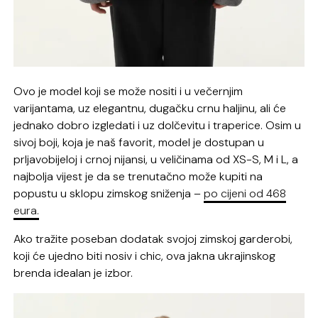
Ovo je model koji se može nositi i u večernjim
varijantama, uz elegantnu, dugačku crnu haljinu, ali će
jednako dobro izgledati i uz dolčevitu i traperice. Osim u
sivoj boji, koja je naš favorit, model je dostupan u
prljavobijeloj i crnoj nijansi, u veličinama od XS-S, M i L, a
najbolja vijest je da se trenutačno može kupiti na
popustu u sklopu zimskog sniženja –
po cijeni od 468
eura.
Ako tražite poseban dodatak svojoj zimskoj garderobi,
koji će ujedno biti nosiv i chic, ova jakna ukrajinskog
brenda idealan je izbor.