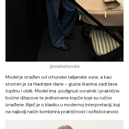
@zinafashionvibe
Model je izrađen od vrhunske talijanske vune, a kao
stvoren je za hladnijee dane – gusta tkanina zadržava
toplinu i oblik. Model ima podignuti ovratnik i praktične
bočne džepove te jedinstvene kopče koje su ručno
izrađene. Riječ je o klasiku u modernoj interpretaciji, koji
na najbolji način kombinira praktičnost i sofisticiranost.