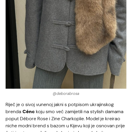
@deborabrosa
Riječ je o sivoj vunenoj jakni s potpisom ukrajinskog
brenda
Cénc
koju smo već zamijetili na stylish damama
poput Débore Rose i Zine Charkoplie. Model je kreirao
niche modni brend s bazom u Kijevu koji je osnovan prije