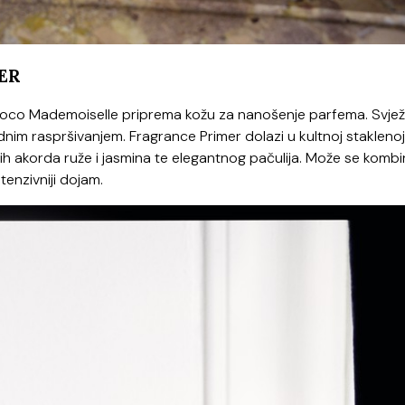
ER
a Coco Mademoiselle priprema kožu za nanošenje parfema. Svje
jednim raspršivanjem. Fragrance Primer dolazi u kultnoj staklenoj
h akorda ruže i jasmina te elegantnog pačulija. Može se kombin
enzivniji dojam.