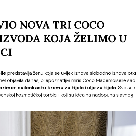
VIO NOVA TRI COCO
ZVODA KOJA ŽELIMO U
CI
lle
predstavlja ženu koja se uvijek iznova slobodno iznova otkr
anel objavila danas, prepoznatljivi miris Coco Mademoiselle sad
 primer
,
svilenkastu kremu za tijelo
i
ulje za tijelo
. Sve se
senskoj kozmetičkoj torbici i koji su idealna nadopuna slavnog