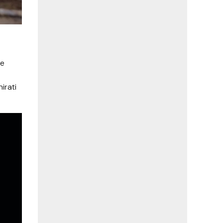
že
irati