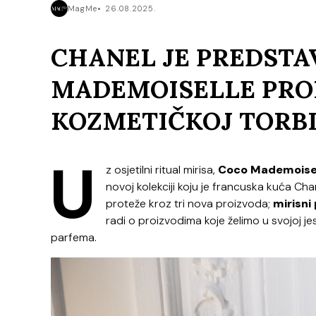
MagMe
26.08.2025.
CHANEL JE PREDSTA
MADEMOISELLE PROI
KOZMETIČKOJ TORBI
U
z osjetilni ritual mirisa,
Coco Mademoise
novoj kolekciji koju je francuska kuća Ch
proteže kroz tri nova proizvoda;
mirisni
radi o proizvodima koje želimo u svojoj je
parfema.