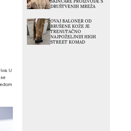
SKINCARE PROIZVODE S
DRUŠTVENIH MREŽA
OVAJ BALONER OD
BRUŠENE KOŽE JE
TRENUTAČNO
NAJPOŽELJNIJI HIGH
STREET KOMAD
iva. U
 se
 redom