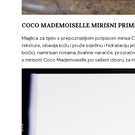
COCO MADEMOISELLE MIRISNI PRIM
Maglica za tijelo s prepoznatljivim potpisom miris
teksture, obavija kožu i pruža svježinu i hidrataciju 
bočici, namirisan notama živahne naranče, prozračni
s mirisom Coco Mademoiselle po vašem izboru za int