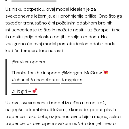
Uz nisku potpeticu, ovaj model idealan je za
svakodnevne ležernije, ali i profinjenije prilike. Ono što ga
također trenutačno čini poželjnim odabirom brojnih
influencerica je to što ih možete nositi i uz čarape i time
ih nositi i prije dolaska toplijih, proljetnih dana. No,
zasigurno će ovaj model postati idealan odabir onda
kad će temperature narasti.
@stylestoppers
Thanks for the inspooo @Morgan McGraw
#chanel
#chanelloafer
#mypicks
♬ it girl –
Uz ovaj svevremenski model izrađen u crnoj koži,
najljepše je kombinirati ležernije komade, poput plavih
traperica. Tako ćete, uz jednostavnu bijelu majicu, sako i
traperice, uz ove cipele svakom
outfitu
donijeti nešto