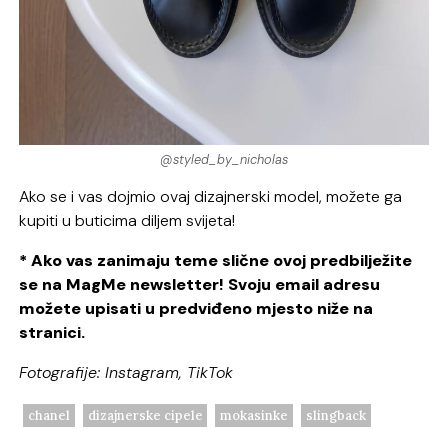
@styled_by_nicholas
Ako se i vas dojmio ovaj dizajnerski model, možete ga
kupiti u buticima diljem svijeta!
* Ako vas zanimaju teme slične ovoj predbilježite
se na MagMe newsletter! Svoju email adresu
možete upisati u predviđeno mjesto niže na
stranici.
Fotografije: Instagram, TikTok
chanel
dizajnerske cipele
mokasinke
slingback