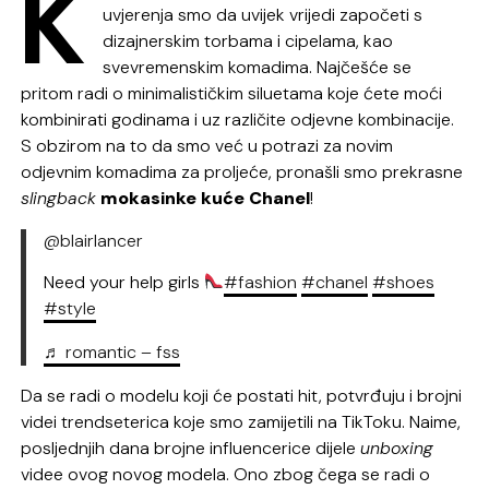
K
uvjerenja smo da uvijek vrijedi započeti s
dizajnerskim torbama i cipelama, kao
svevremenskim komadima. Najčešće se
pritom radi o minimalističkim siluetama koje ćete moći
kombinirati godinama i uz različite odjevne kombinacije.
S obzirom na to da smo već u potrazi za novim
odjevnim komadima za proljeće, pronašli smo prekrasne
slingback
mokasinke kuće Chanel
!
@blairlancer
Need your help girls
#fashion
#chanel
#shoes
#style
♬ romantic – fss
Da se radi o modelu koji će postati hit, potvrđuju i brojni
videi trendseterica koje smo zamijetili na TikToku. Naime,
posljednjih dana brojne influencerice dijele
unboxing
videe ovog novog modela. Ono zbog čega se radi o