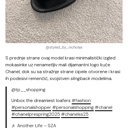
@styled_by_nicholas
S prednje strane ovaj model krasi minimalistički izgled
mokasinke uz nenametljiv mali dijamantni logo kuće
Chanel, dok su sa stražnje strane cipele otvorene i krasi
ih podesivi remenčić, svojstven
slingback
modelima.
@tp__shopping
Unbox the dreamiest loafers
#fashion
#personalshopper
#personalshopping
#chanel
#chanelprespring2025
#chanelss25
♬ Another Life – SZA