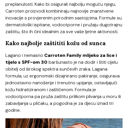
preplanulosti. Kako bi osigurali najbolju moguću njegu,
Carroten proizvodi kombiniraju najnovije znanstvene
inovacije s provjerenim prirodnim sastojcima. Formule su
dermatološki ispitane, vodootporne i pružaju dugotrajnu
zaštitu, što ih čini idealnim za sve vaše ljetne aktivnosti.
Kako najbolje zaštititi kožu od sunca
Lagano i nemasno
Carroten Family mlijeko za lice i
tijelo s SPF-om 30
baršunasto je na dodir i štiti cijelu
obitelj od širokog spektra sunčevih zraka. Lagana
formula, uz ergonomski dizajnirano pakiranje, osigurava
jednostavno nanošenje i trenutno upijanje, ostavljajući
kožu hidratiziranom i zaštićenom. Formula je
vodootporna pa pruža zaštitu prilikom plivanja u moru ili
zabavljanja u plićaku, a pogodna je za djecu iznad tri
godine.