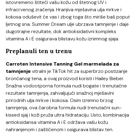
istovremeno štiteći vašu kožu od štetnog UV i
infracrvenog zračenja. Hranjiva mješavina ulja mrkve i
kokosa oduševit će vas i zbog toga što miriše baš poput
ljetnog sna. Summer Dream ulje ubrzava tamnjenje i daje
dugotrajne rezultate, dok antioksidativni kompleks
vitamina A i E osigurava blistavu kožu iznimnog sjaja.
Preplanuli ten u trenu
Carroten Intensive Tanning Gel marmelada za
tamnjenje
vitralni je TikTok hit za superbrzo postizanje
brončanog tena, a ovaj proizvod koristi i Hailey Bieber.
Snažna vodootporna formula nudi bogate i trenutačne
rezultate tamnjenja, zahvaljujući snažnoj mješavini
prirodnih ulja mrkve i kokosa. Osim iznimno brzog
tamnjenja, ova čarobna formula nudi trenutačni sun-
kissed sjaj i koži pruža ultra hidrataciju. Usto, kombinacija
antioksidansa vitamina A i E održava vašu kožu
nahranjenom i zaštićenom i osigurava blistav ten.