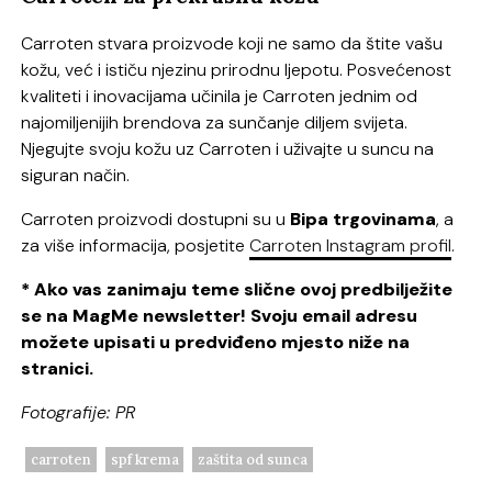
Carroten stvara proizvode koji ne samo da štite vašu
kožu, već i ističu njezinu prirodnu ljepotu. Posvećenost
kvaliteti i inovacijama učinila je Carroten jednim od
najomiljenijih brendova za sunčanje diljem svijeta.
Njegujte svoju kožu uz Carroten i uživajte u suncu na
siguran način.
Carroten proizvodi dostupni su u
Bipa trgovinama
, a
za više informacija, posjetite
Carroten Instagram profil
.
* Ako vas zanimaju teme slične ovoj predbilježite
se na MagMe newsletter! Svoju email adresu
možete upisati u predviđeno mjesto niže na
stranici.
Fotografije: PR
carroten
spf krema
zaštita od sunca