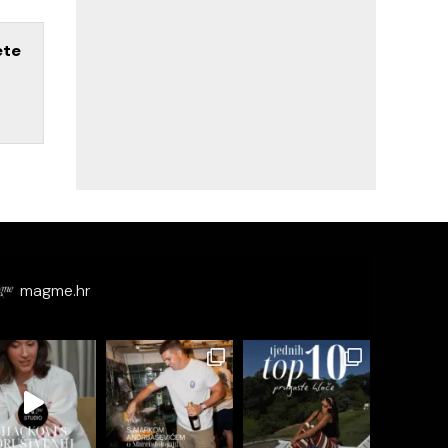
ete
magme.hr