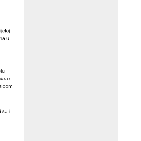
jeloj
ima u
elu
ciato
zicom.
 su i