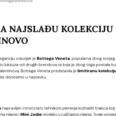
bottegavenetaworld
A NAJSLAĐU KOLEKCIJU
INOVO
leganciju oduvijek je
Bottega Veneta
, popularna zbog svojeg
etu luksuza od drugih brendova te koja je zbog toga postala kul
Valentinova, Bottega Veneta predstavila je
limitiranu kolekcij
 više donosimo u nastavku.
a
napravljen
intrecciato
tehnikom pletenja kožnatih trakica koji
cha
nijansi i
Mini Jodie
modelu u ružičastoj nijansi. Svaki privje