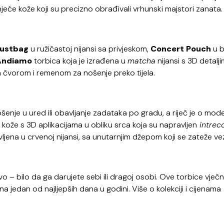
njeće kože koji su precizno obrađivali vrhunski majstori zanata.
ustbag
u ružičastoj nijansi sa privjeskom,
Concert Pouch
u bi
Andiamo
torbica koja je izrađena u
matcha
nijansi s 3D detalj
im čvorom i remenom za nošenje preko tijela.
ošenje u ured ili obavljanje zadataka po gradu, a riječ je o mod
 kože s 3D aplikacijama u obliku srca koja su napravljen
intrec
jena u crvenoj nijansi, sa unutarnjim džepom koji se zateže ve
 – bilo da ga darujete sebi ili dragoj osobi. Ove torbice vječni
 jedan od najljepših dana u godini. Više o kolekciji i cijenama