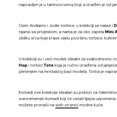
napravljen je u tamnocrvenoj boji, a izrađen je od ja
Osim Andiamo i Jodie torbice, u kolekciji se nalazi i
D
nijansi sa privjeskom, a nama je za oko zapela
Mini 
obliku srca koje krase cijelu površinu torbice, kultn
U kolekciji su i veći modeli, idealni za svakodnevno n
Hop
i torbici
Tote
koja je ručno izrađena od janjeće
pletenjem na mrežastoj bazi modela. Torba je napravl
Komadi ove kolekcije idealan su poklon za Valentinovo
svevremenski komadi koji će ostati lijepa uspomena na
možete pronaći na
web stranici
modne kuće.