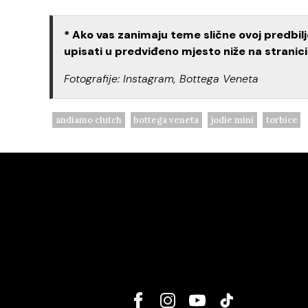
* Ako vas zanimaju teme slične ovoj predbi
upisati u predviđeno mjesto niže na stranici
Fotografije: Instagram, Bottega Veneta
andiamo clutch
bottega veneta
jodie mini
torbice