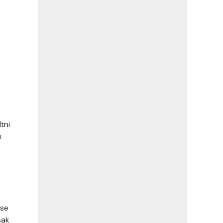
tni
u
 se
sak