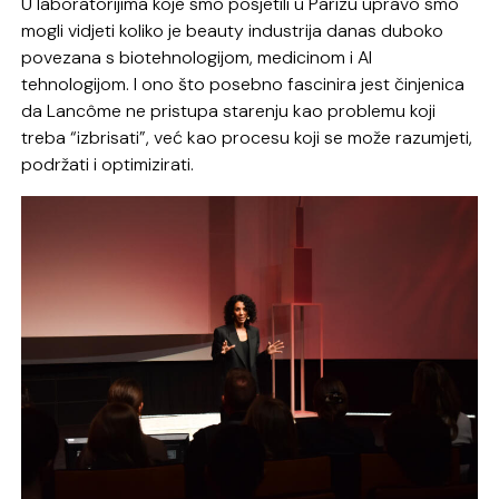
U laboratorijima koje smo posjetili u Parizu upravo smo
mogli vidjeti koliko je beauty industrija danas duboko
povezana s biotehnologijom, medicinom i AI
tehnologijom. I ono što posebno fascinira jest činjenica
da Lancôme ne pristupa starenju kao problemu koji
treba “izbrisati”, već kao procesu koji se može razumjeti,
podržati i optimizirati.