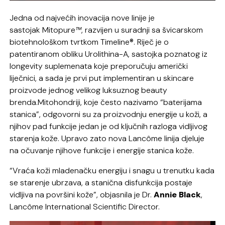
Jedna od najvećih inovacija nove linije je
sastojak Mitopure
™
, razvijen u suradnji sa švicarskom
biotehnološkom tvrtkom Timeline®. Riječ je o
patentiranom obliku Urolithina-A, sastojka poznatog iz
longevity suplemenata koje preporučuju američki
liječnici, a sada je prvi put implementiran u skincare
proizvode jednog velikog luksuznog beauty
brenda.Mitohondriji, koje često nazivamo “baterijama
stanica”, odgovorni su za proizvodnju energije u koži, a
njihov pad funkcije jedan je od ključnih razloga vidljivog
starenja kože. Upravo zato nova Lancôme linija djeluje
na očuvanje njihove funkcije i energije stanica kože.
“Vraća koži mladenačku energiju i snagu u trenutku kada
se starenje ubrzava, a stanična disfunkcija postaje
vidljiva na površini kože”, objasnila je Dr.
Annie Black
,
Lancôme International Scientific Director.