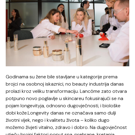
Godinama su žene bile stavljane u kategorije prema
brojci na osobnoj iskaznici, no beauty industrija danas
prolazi kroz veliku transformaciju. Lancôme zato otvara
potpuno novo poglavlje u skincareu fokusirajući se na
pojam longevityja, odnosno dugovječnosti, i biološke
dobi kože.Longevity danas ne označava samo dulji
životni vijek, nego i kvalitetu života – koliko dugo
možemo živjeti vitalno, zdravo i dobro. Na dugovječnost
utječu brojni faktori poput sna, prehrane, kretanja,