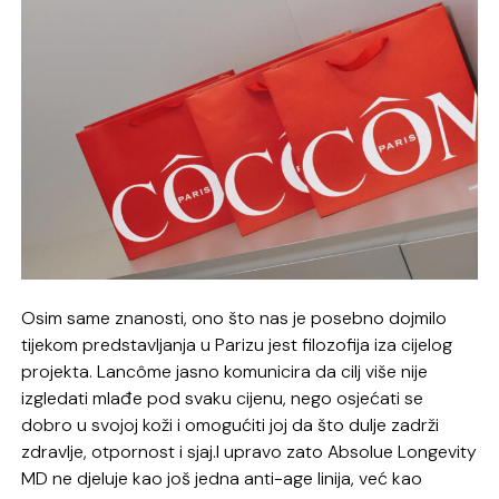
Osim same znanosti, ono što nas je posebno dojmilo
tijekom predstavljanja u Parizu jest filozofija iza cijelog
projekta. Lancôme jasno komunicira da cilj više nije
izgledati mlađe pod svaku cijenu, nego osjećati se
dobro u svojoj koži i omogućiti joj da što dulje zadrži
zdravlje, otpornost i sjaj.I upravo zato Absolue Longevity
MD ne djeluje kao još jedna anti-age linija, već kao