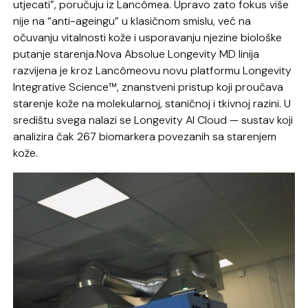
utjecati”, poručuju iz Lancômea. Upravo zato fokus više
nije na “anti-ageingu” u klasičnom smislu, već na
očuvanju vitalnosti kože i usporavanju njezine biološke
putanje starenja.Nova Absolue Longevity MD linija
razvijena je kroz Lancômeovu novu platformu Longevity
Integrative Science™, znanstveni pristup koji proučava
starenje kože na molekularnoj, staničnoj i tkivnoj razini. U
središtu svega nalazi se Longevity AI Cloud — sustav koji
analizira čak 267 biomarkera povezanih sa starenjem
kože.