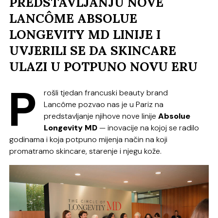
PREDSTAVLJANJU NOVE
LANCÔME ABSOLUE
LONGEVITY MD LINIJE I
UVJERILI SE DA SKINCARE
ULAZI U POTPUNO NOVU ERU
P
rošli tjedan francuski beauty brand
Lancôme
pozvao nas je u Pariz na
predstavljanje njihove nove linije
Absolue
Longevity MD
— inovacije na kojoj se radilo
godinama i koja potpuno mijenja način na koji
promatramo skincare, starenje i njegu kože.