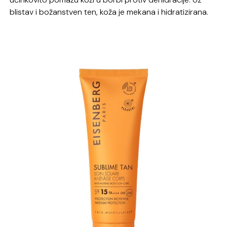
blistav i božanstven ten, k
oža je mekana i
hidratizirana.