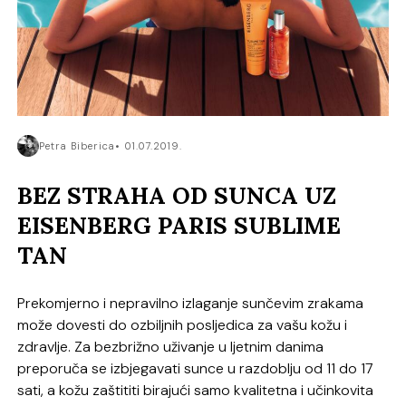
Petra Biberica
01.07.2019.
BEZ STRAHA OD SUNCA UZ
EISENBERG PARIS SUBLIME
TAN
Prekomjerno i nepravilno izlaganje sunčevim zrakama
može dovesti do ozbiljnih posljedica za vašu kožu i
zdravlje.
Za bezbrižno uživanje u ljetnim danima
preporuča se izbjegavati sunce u razdoblju od 11 do 17
sati, a kožu zaštitit
i
birajući samo kvalitetna i učinkovita