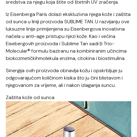
sredstva za njegu koja štite od štetnih UV zračenja.
Iz
Eisenberga
Paris dolazi ekskluzivna njega kože i zaštita
od
sunca
u lini
ji
proizvoda
SUBLIME TAN
. U
razvijanju
ove
luksuzne linije
primijenjena su
Eisenbergova
inovativna
načela u anti-age pristupu njezi kože.
K
ao i većina
Eisebergovih
proizvoda i
Sublime
Tan sadrži
Trio-
Molecular
® formul
u baziranu na
kombiniranim učincima
biokozmetičkih
molekula enzima,
citokina
i
biostimulina
.
Sinergija ovih proizvoda obnavlja kožu i opskrbljuje ju
odgovarajućom količinom kisika što ju čini blistavom i
njegovanom za vrijeme, ali i nakon izlaganja suncu.
Zaštita kože od sunca