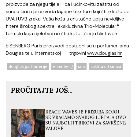
proizvoda za njegu tijela i lica i učinkovitu zaštitu od
sunca čini 5 proizvoda lagane teksture
koji
štite kožu od
UVA i UVB zraka.
Vaša koža trenutačno upija nevidljive
filtere širokog spektra i e
kskluzivna Trio-
Molecular
®
formul
u koja
djelotvorno štiti kožu i čini ju blistavom.
EISENBERG Paris
proizvodi
dostupn
i su
u parfumerijama
Douglas te u internetskoj
trgovini
www.douglas.hr
douglas parfumerije
eisenberg
sun
zaštita od sunca
PROČITAJTE JOŠ...
BEACH WAVES JE FRIZURA KOJOJ
SE VRAĆAMO SVAKOG LJETA, A OVO
SU NAJBOLJI TRIKOVI ZA SAVRŠENE
VALOVE