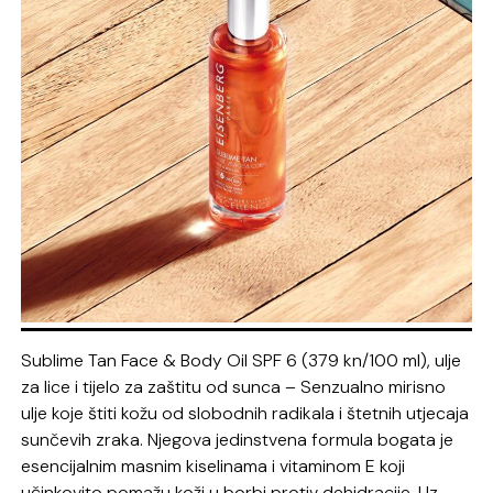
Sublime
Tan Face &
Body
Oil SPF 6 (
379 kn/
100 ml),
ulje
za lice i tijelo
za zaštitu od sunca –
S
enzualno mirisno
ulje
koje
štiti kožu od slobodnih radikala i štetnih utjecaja
sunčevih zraka. Njegova
jedinstvena
formula bogata
je
esencijalnim masnim kiselinama i vitaminom E
koji
učinkovito pomažu koži
u borbi protiv dehidracije.
Uz