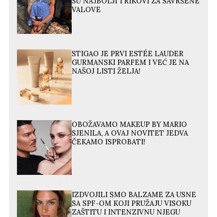
SU NAJBOLJI TRIKOVI ZA SAVRŠENE
VALOVE
STIGAO JE PRVI ESTÉE LAUDER
GURMANSKI PARFEM I VEĆ JE NA
NAŠOJ LISTI ŽELJA!
OBOŽAVAMO MAKEUP BY MARIO
SJENILA, A OVAJ NOVITET JEDVA
ČEKAMO ISPROBATI!
IZDVOJILI SMO BALZAME ZA USNE
SA SPF-OM KOJI PRUŽAJU VISOKU
ZAŠTITU I INTENZIVNU NJEGU