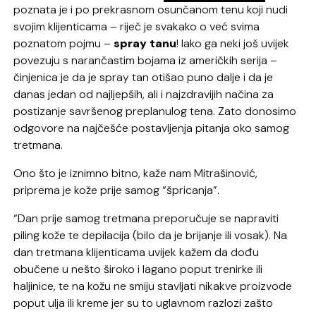
poznata je i po prekrasnom osunčanom tenu koji nudi
svojim klijenticama – riječ je svakako o već svima
poznatom pojmu –
spray tanu
! Iako ga neki još uvijek
povezuju s narančastim bojama iz američkih serija –
činjenica je da je spray tan otišao puno dalje i da je
danas jedan od najljepših, ali i najzdravijih načina za
postizanje savršenog preplanulog tena. Zato donosimo
odgovore na najčešće postavljenja pitanja oko samog
tretmana.
Ono što je iznimno bitno, kaže nam Mitrašinović,
priprema je kože prije samog “špricanja”.
“Dan prije samog tretmana preporučuje se napraviti
piling kože te depilacija (bilo da je brijanje ili vosak). Na
dan tretmana klijenticama uvijek kažem da dođu
obučene u nešto široko i lagano poput trenirke ili
haljinice, te na kožu ne smiju stavljati nikakve proizvode
poput ulja ili kreme jer su to uglavnom razlozi zašto