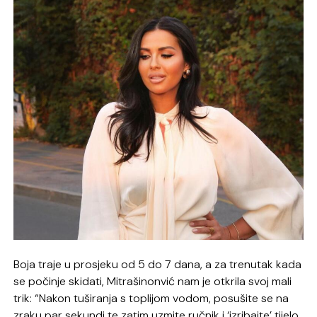
Boja traje u prosjeku od 5 do 7 dana, a za trenutak kada
se počinje skidati, Mitrašinonvić nam je otkrila svoj mali
trik: “Nakon tuširanja s toplijom vodom, posušite se na
zraku par sekundi te zatim uzmite ručnik i ‘izribajte’ tijelo