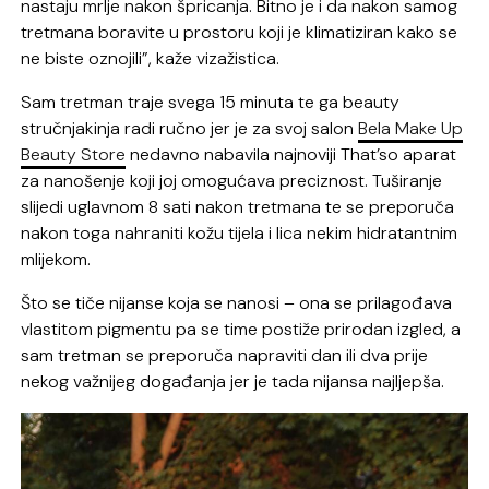
nastaju mrlje nakon špricanja. Bitno je i da nakon samog
tretmana boravite u prostoru koji je klimatiziran kako se
ne biste oznojili”, kaže vizažistica.
Sam tretman traje svega 15 minuta te ga beauty
stručnjakinja radi ručno jer je za svoj salon
Bela Make Up
Beauty Store
nedavno nabavila najnoviji That’so aparat
za nanošenje koji joj omogućava preciznost. Tuširanje
slijedi uglavnom 8 sati nakon tretmana te se preporuča
nakon toga nahraniti kožu tijela i lica nekim hidratantnim
mlijekom.
Što se tiče nijanse koja se nanosi – ona se prilagođava
vlastitom pigmentu pa se time postiže prirodan izgled, a
sam tretman se preporuča napraviti dan ili dva prije
nekog važnijeg događanja jer je tada nijansa najljepša.