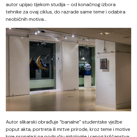
autor upijao tijekom studija – od konačnog izbora
tehnike za ovaj ciklus, do razrade same teme i odabira
neobičnih motiva…
Autor slikarski obrađuje “banalne” studentske vježbe
poput akta, portreta ili mrtve prirode, kroz teme i motive
koje pronalazi na području mitologije i ranog kršćanstva;