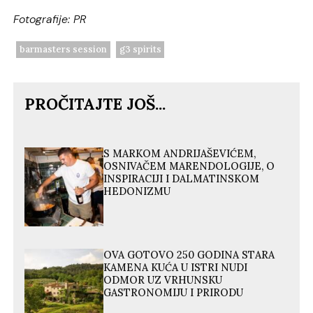
Fotografije: PR
barmasters session
g3 spirits
PROČITAJTE JOŠ...
S MARKOM ANDRIJAŠEVIĆEM,
OSNIVAČEM MARENDOLOGIJE, O
INSPIRACIJI I DALMATINSKOM
HEDONIZMU
OVA GOTOVO 250 GODINA STARA
KAMENA KUĆA U ISTRI NUDI
ODMOR UZ VRHUNSKU
GASTRONOMIJU I PRIRODU