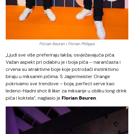
Florian Beuren i Florian Philipps
„Ljudi sve više preferiraju lakša, osvježavajuća pića.
Važan aspekt pri odabiru je i boja pića – narančasta i
crvena su atraktivne boje koje potrošači instinktivno
biraju u miksanim pićima. S Jägermeister Orange
pokrivamo sve trendove – boja, perfect serve kao
ledeno-hladni shot ili liker za miksanje u obliku long drink
pića i koktela“, naglasio je
Florian Beuren
.