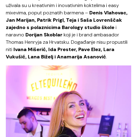
uživala su u kreativnim i inovativnim koktelima i easy
mixevima, poput poznatih barmena –
Denis Vlahovac,
Jan Marijan, Patrik Prigl, Teja i Saša Lovrenščak
zajedno s polaznicima Barology studio škole
i
naravno
Dorijan Skoblar
koji je i brand ambasador
Thomas Henryja za Hrvatsku. Događanje nisu propustili
niti
Ivana Mišerić, Ida Prester, Pave Elez, Lara
Vukušić, Lana Biželj
i Anamarija Asanović
.