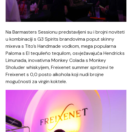
Na Barmasters Sessionu predstavljeni su i brojni noviteti
u kombinaciji s G3 Spirits brandovima poput skinny
mixeva s Tito’s Handmade vodkom, mega popularna
Paloma s El tequileño tequilom, osvježavajuća Hendricks
Limunada, inovativna Monkey Colada s Monkey
Sholuder whiskyijem, Freixenet summer spritzevi te
Freixenet s 0,0 posto alkohola koji nudi brojne
mogućnosti za virgin koktele.