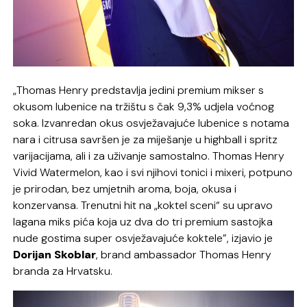
„Thomas Henry predstavlja jedini premium mikser s
okusom lubenice na tržištu s čak 9,3% udjela voćnog
soka. Izvanredan okus osvježavajuće lubenice s notama
nara i citrusa savršen je za miješanje u highball i spritz
varijacijama, ali i za uživanje samostalno. Thomas Henry
Vivid Watermelon, kao i svi njihovi tonici i mixeri, potpuno
je prirodan, bez umjetnih aroma, boja, okusa i
konzervansa. Trenutni hit na „koktel sceni“ su upravo
lagana miks pića koja uz dva do tri premium sastojka
nude gostima super osvježavajuće koktele”, izjavio je
Dorijan Skoblar
, brand ambassador Thomas Henry
branda za Hrvatsku.