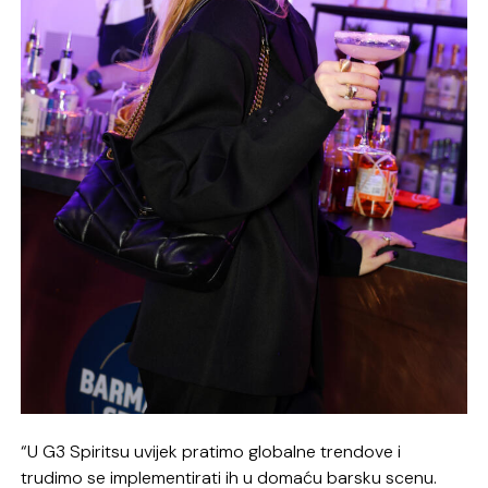
“U G3 Spiritsu uvijek pratimo globalne trendove i
trudimo se implementirati ih u domaću barsku scenu.