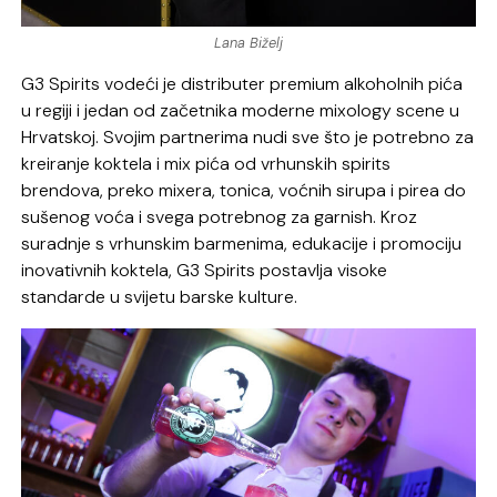
Lana Biželj
G3 Spirits vodeći je distributer premium alkoholnih pića
u regiji i jedan od začetnika moderne mixology scene u
Hrvatskoj. Svojim partnerima nudi sve što je potrebno za
kreiranje koktela i mix pića od vrhunskih spirits
brendova, preko mixera, tonica, voćnih sirupa i pirea do
sušenog voća i svega potrebnog za garnish. Kroz
suradnje s vrhunskim barmenima, edukacije i promociju
inovativnih koktela, G3 Spirits postavlja visoke
standarde u svijetu barske kulture.