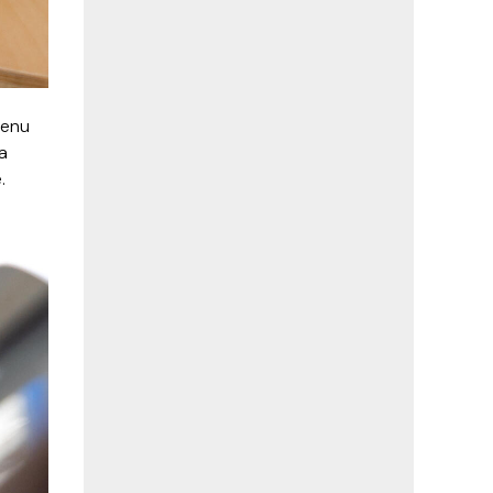
jenu
a
.