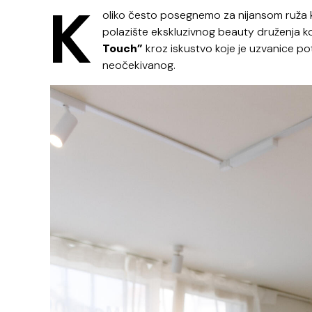
K
oliko često posegnemo za nijansom ruža k
polazište ekskluzivnog beauty druženja ko
Touch”
kroz iskustvo koje je uzvanice pot
neočekivanog.