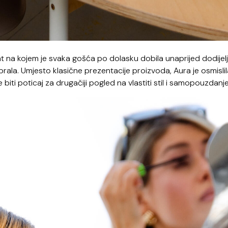
 na kojem je svaka gošća po dolasku dobila unaprijed dodijel
ala. Umjesto klasične prezentacije proizvoda, Aura je osmislil
iti poticaj za drugačiji pogled na vlastiti stil i samopouzdanje