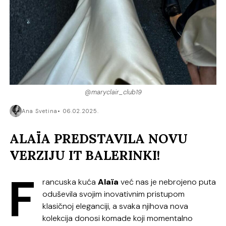
@maryclair_club19
Ana Svetina
06.02.2025.
ALAÏA PREDSTAVILA NOVU
VERZIJU IT BALERINKI!
F
rancuska kuća
Alaïa
već nas je nebrojeno puta
oduševila svojim inovativnim pristupom
klasičnoj eleganciji, a svaka njihova nova
kolekcija donosi komade koji momentalno