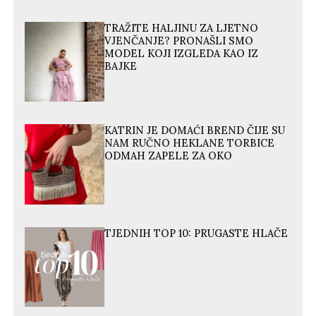
TRAŽITE HALJINU ZA LJETNO
VJENČANJE? PRONAŠLI SMO
MODEL KOJI IZGLEDA KAO IZ
BAJKE
KATRIN JE DOMAĆI BREND ČIJE SU
NAM RUČNO HEKLANE TORBICE
ODMAH ZAPELE ZA OKO
TJEDNIH TOP 10: PRUGASTE HLAČE