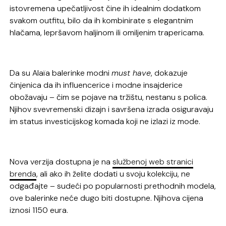
istovremena upečatljivost čine ih idealnim dodatkom
svakom outfitu, bilo da ih kombinirate s elegantnim
hlačama, lepršavom haljinom ili omiljenim trapericama.
Da su Alaïa balerinke modni
must have
, dokazuje
činjenica da ih influencerice i modne insajderice
obožavaju – čim se pojave na tržištu, nestanu s polica.
Njihov svevremenski dizajn i savršena izrada osiguravaju
im status investicijskog komada koji ne izlazi iz mode.
Nova verzija dostupna je na
službenoj web stranici
brenda
, ali ako ih želite dodati u svoju kolekciju, ne
odgađajte – sudeći po popularnosti prethodnih modela,
ove balerinke neće dugo biti dostupne. Njihova cijena
iznosi 1150 eura.