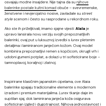
osvajaju modne insajdere. Nije tajna da su
njihove
balerinke postale kultni komad
obuće – svevremenske,
ženstvene i nevjerojatno nosive, zavladale su
street
style
scenom i često su rasprodane u rekordnom roku.
Ako ste ih priželjkivali, imamo sjajne vijesti:
Alaïa
je
upravo lansirala novu verziju svojih prepoznatljivih
balerinki, ovaj put u luksuznoj izvedbi s
lurex
pletenim
detaljima i laminiranom janjećom kožom. Ovaj model
kombinira prepoznatljivi remen s kopčicom, okrugli vrh i
udobni gumeni potplat, a dolazi u tri sofisticirane boje –
tamnoplavoj, koraljnoj i zlatnoj.
Inspirirane klasičnim japanskim cipelama, ove Alaïa
balerinke spajaju tradicionalne elemente s modernom
izradom i premium materijalima.
Lurex
tkanje daje im
suptilan sjaj, dok laminirana janjeća koža osigurava
sofisticiran izgled i dugotrajnost. Njihova jednostavnost i