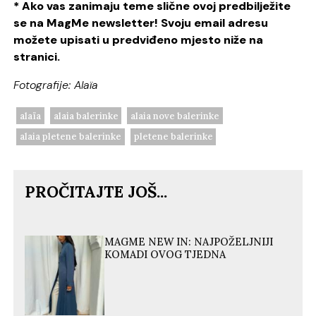
* Ako vas zanimaju teme slične ovoj predbilježite
se na MagMe newsletter! Svoju email adresu
možete upisati u predviđeno mjesto niže na
stranici.
Fotografije: Alaïa
alaïa
alaia balerinke
alaia nove balerinke
alaia pletene balerinke
pletene balerinke
PROČITAJTE JOŠ...
MAGME NEW IN: NAJPOŽELJNIJI
KOMADI OVOG TJEDNA