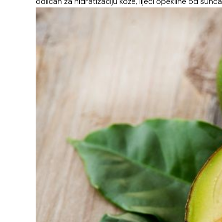
odličan za hidratizaciju kože, liječi opekline od sunc