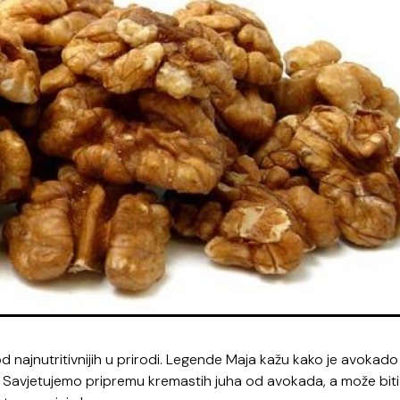
 najnutritivnijih u prirodi. Legende Maja kažu kako je avokado
 Savjetujemo pripremu kremastih juha od avokada, a može biti