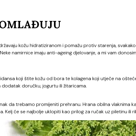
 POMLAĐUJU
održavaju kožu hidratiziranom i pomažu protiv starenja, svakako
 Neke namirnice imaju anti-ageing djelovanje, a mi vam donosi
dansa koji štite kožu od bora te kolagena koji utječe na ošteć
n dodatak doručku, jogurtu ili žitaricama.
u znak da trebamo promijeniti prehranu. Hrana obilna vlaknima k
. Kelj će se najbolje uklopiti kao prilog za ručak uz piletinu ili ri