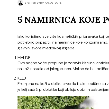
Tara Petrović
09.03.2016.
5 NAMIRNICA KOJE
Iako koristimo sve više kozmetičkih pripravaka koji 
potrebno pripaziti i na namirnice koje konzumiramo.
glavnih izvora mladolikog izgleda.
MALINE
Ovo sočno voće prepuno je zdravih kiselina, antioksi
na koži nastala od jakog sunca. Maline će biti odliča
KELJ
Promjene na koži u obliku crvenila ili akni obično s
je kelj sadrži probiotike koji obiluju dobrim bakterijama