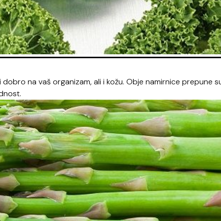
i dobro na vaš organizam, ali i kožu. Obje namirnice prepune s
ednost.