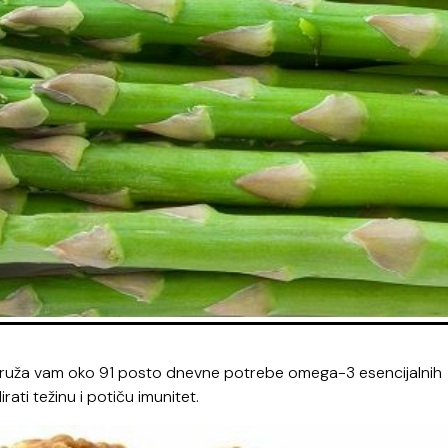
pruža vam oko 91 posto dnevne potrebe omega-3 esencijalnih
rati težinu i potiču imunitet.