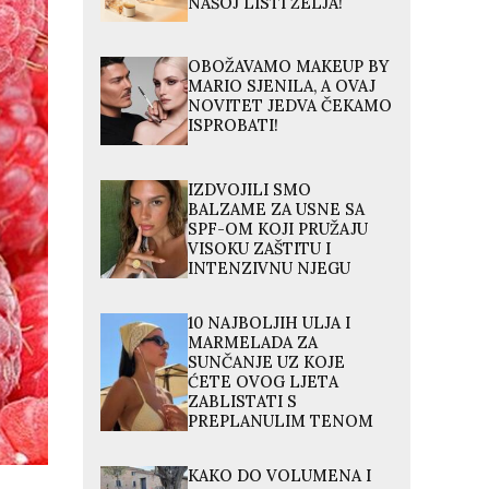
NAŠOJ LISTI ŽELJA!
OBOŽAVAMO MAKEUP BY
MARIO SJENILA, A OVAJ
NOVITET JEDVA ČEKAMO
ISPROBATI!
IZDVOJILI SMO
BALZAME ZA USNE SA
SPF-OM KOJI PRUŽAJU
VISOKU ZAŠTITU I
INTENZIVNU NJEGU
10 NAJBOLJIH ULJA I
MARMELADA ZA
SUNČANJE UZ KOJE
ĆETE OVOG LJETA
ZABLISTATI S
PREPLANULIM TENOM
KAKO DO VOLUMENA I