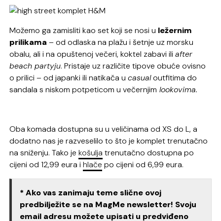
Možemo ga zamisliti kao set koji se nosi u
ležernim
prilikama
– od odlaska na plažu i šetnje uz morsku
obalu, ali i na opuštenoj večeri, koktel zabavi ili
after
beach partyju
. Pristaje uz različite tipove obuće ovisno
o prilici – od japanki ili natikača u
casual
outfitima do
sandala s niskom potpeticom u večernjim
lookovima.
Oba komada dostupna su u veličinama od XS do L, a
dodatno nas je razveselilo to što je komplet trenutačno
na sniženju. Tako je
košulja
trenutačno dostupna po
cijeni od 12,99 eura i
hlače
po cijeni od 6,99 eura.
* Ako vas zanimaju teme slične ovoj
predbilježite se na MagMe newsletter! Svoju
email adresu možete upisati u predviđeno