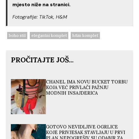
mjesto niže na stranici.
Fotografije: TikTok, H&M
boho stil
elegantni komplet
h&m komplet
PROČITAJTE JOŠ...
CHANEL IMA NOVU BUCKET TORBU
KOJA VEĆ PRIVLAČI PAŽNJU
MODNIH INSAJDERICA
GOTOVO NEVIDLJIVE OGRLICE
KOJE PRIVJESAK STAVLJAJU U PRVI
PLAN NEPOGREŠIV SU ODABIR ZA