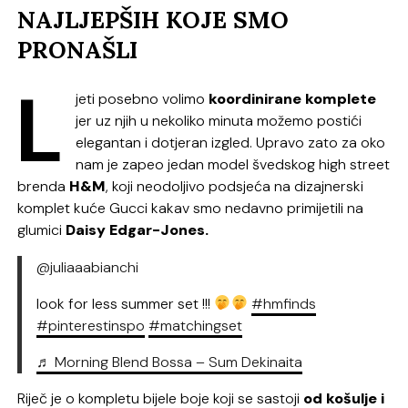
NAJLJEPŠIH KOJE SMO
PRONAŠLI
L
jeti posebno volimo
koordinirane komplete
jer uz njih u nekoliko minuta možemo postići
elegantan i dotjeran izgled. Upravo zato za oko
nam je zapeo jedan model švedskog high street
brenda
H&M
, koji neodoljivo podsjeća na dizajnerski
komplet kuće Gucci kakav smo nedavno primijetili na
glumici
Daisy Edgar-Jones.
@juliaaabianchi
look for less summer set !!!
#hmfinds
#pinterestinspo
#matchingset
♬ Morning Blend Bossa – Sum Dekinaita
Riječ je o kompletu bijele boje koji se sastoji
od košulje i