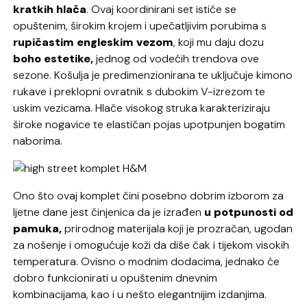
kratkih hlača
. Ovaj koordinirani set ističe se
opuštenim, širokim krojem i upečatljivim porubima s
rupičastim engleskim vezom
, koji mu daju dozu
boho estetike,
jednog od vodećih trendova ove
sezone. Košulja je predimenzionirana te uključuje kimono
rukave i preklopni ovratnik s dubokim V-izrezom te
uskim vezicama. Hlače visokog struka karakteriziraju
široke nogavice te elastičan pojas upotpunjen bogatim
naborima.
Ono što ovaj komplet čini posebno dobrim izborom za
ljetne dane jest činjenica da je izrađen
u potpunosti od
pamuka,
prirodnog materijala koji je prozračan, ugodan
za nošenje i omogućuje koži da diše čak i tijekom visokih
temperatura. Ovisno o modnim dodacima, jednako će
dobro funkcionirati u opuštenim dnevnim
kombinacijama, kao i u nešto elegantnijim izdanjima.