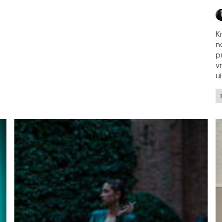
K
n
pr
v
ui