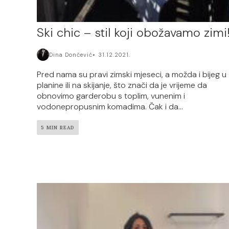
Ski chic – stil koji obožavamo zimi
Dina Dončević
31.12.2021.
Pred nama su pravi zimski mjeseci, a možda i bijeg u
planine ili na skijanje, što znači da je vrijeme da
obnovimo garderobu s toplim, vunenim i
vodonepropusnim komadima. Čak i da...
5 MIN READ