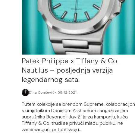
Patek Philippe x Tiffany & Co.
Nautilus – posljednja verzija
legendarnog sata!
Dina Dončević
09.12.2021.
Putem kolekcije sa brendom Supreme, kolaboracijo
s umjetnikom Danielom Arshamom i angažiranjem
supružnika Beyonce i Jay Z-ja za kampanju, kuća
Tiffany & Co. trudi se privući mlađu publiku, ne
zanemarujući pritom svoju...