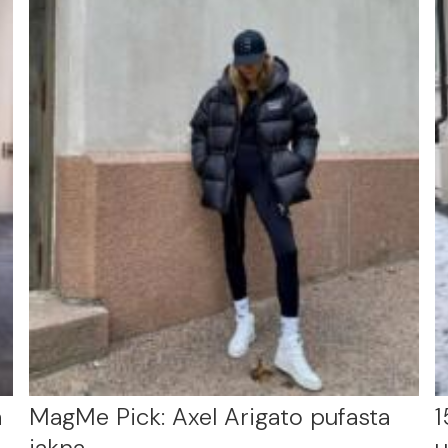
a
MagMe Pick: Axel Arigato pufasta
1
jakna
u