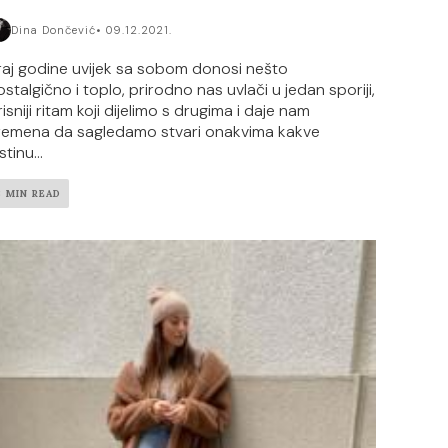
Dina Dončević
09.12.2021.
raj godine uvijek sa sobom donosi nešto
ostalgično i toplo, prirodno nas uvlači u jedan sporiji,
isniji ritam koji dijelimo s drugima i daje nam
remena da sagledamo stvari onakvima kakve
stinu...
3 MIN READ