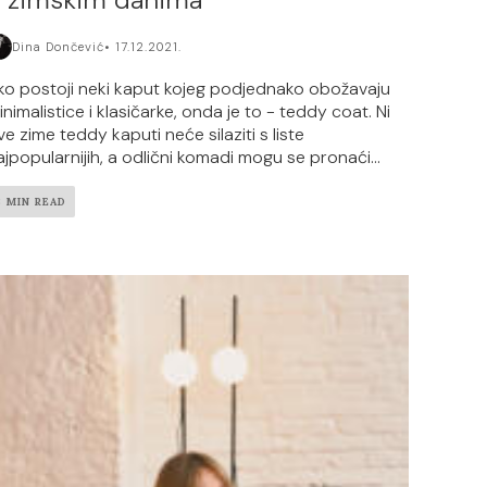
Dina Dončević
17.12.2021.
ko postoji neki kaput kojeg podjednako obožavaju
inimalistice i klasičarke, onda je to - teddy coat. Ni
ve zime teddy kaputi neće silaziti s liste
ajpopularnijih, a odlični komadi mogu se pronaći...
3 MIN READ