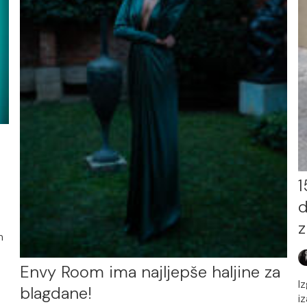
1
d
z
m
Envy Room ima najljepše haljine za
I
blagdane!
i