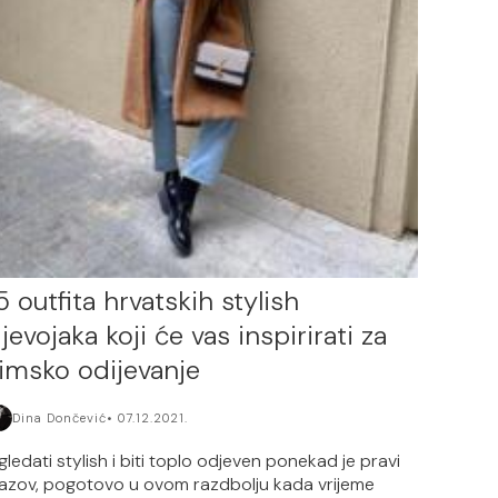
5 outfita hrvatskih stylish
jevojaka koji će vas inspirirati za
imsko odijevanje
Dina Dončević
07.12.2021.
zgledati stylish i biti toplo odjeven ponekad je pravi
zazov, pogotovo u ovom razdbolju kada vrijeme