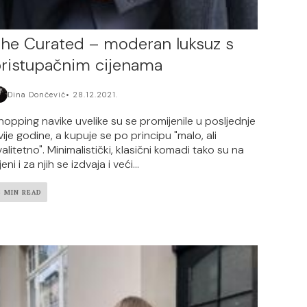
he Curated – moderan luksuz s
ristupačnim cijenama
Dina Dončević
28.12.2021.
hopping navike uvelike su se promijenile u posljednje
vije godine, a kupuje se po principu "malo, ali
valitetno". Minimalistički, klasični komadi tako su na
jeni i za njih se izdvaja i veći...
3 MIN READ