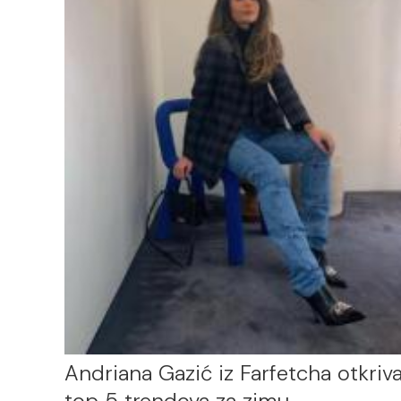
Andriana Gazić iz Farfetcha otkriv
top 5 trendova za zimu