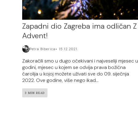
Zapadni dio Zagreba ima odličan Z
Advent!
Petra Biberica
15.12.2021.
Zakoračili smo u dugo očekivani i najveseliji mjesec u
godini, mjesec u kojem se odvija prava božićna
čarolija u kojoj možete uživati sve do 09. siječnja
2022. Ove godine, više nego ikad...
3 MIN READ