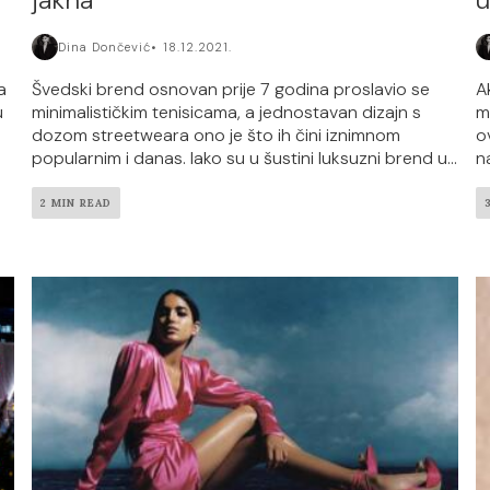
Dina Dončević
18.12.2021.
a
Švedski brend osnovan prije 7 godina proslavio se
A
u
minimalističkim tenisicama, a jednostavan dizajn s
m
dozom streetweara ono je što ih čini iznimnom
o
popularnim i danas. Iako su u šustini luksuzni brend u...
n
2 MIN READ