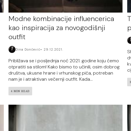
!
Modne kombinacije influencerica
T
kao inspiracija za novogodišnji
p
outfit
Dina Dončević
29.12.2021.
S
d
Približava se i posljednja noć 2021. godine koju ćemo
k
otpratiti sa stilom! Kako bismo to učinili, osim dobrog
ci
društva, ukusne hrane i vrhunskog pića, potreban
nam je i atraktivan večernji outfit. Kada...
4 MIN READ