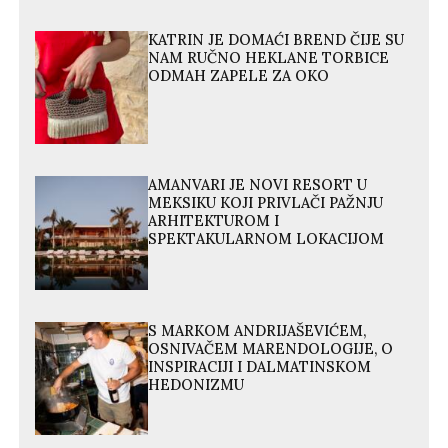
KATRIN JE DOMAĆI BREND ČIJE SU
NAM RUČNO HEKLANE TORBICE
ODMAH ZAPELE ZA OKO
AMANVARI JE NOVI RESORT U
MEKSIKU KOJI PRIVLAČI PAŽNJU
ARHITEKTUROM I
SPEKTAKULARNOM LOKACIJOM
S MARKOM ANDRIJAŠEVIĆEM,
OSNIVAČEM MARENDOLOGIJE, O
INSPIRACIJI I DALMATINSKOM
HEDONIZMU