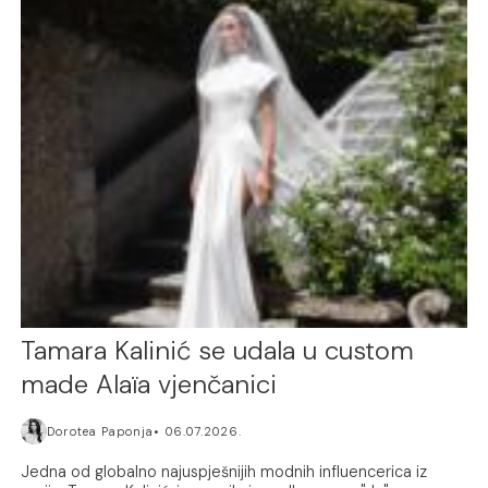
Tamara Kalinić se udala u custom
made Alaïa vjenčanici
Dorotea Paponja
06.07.2026.
Jedna od globalno najuspješnijih modnih influencerica iz