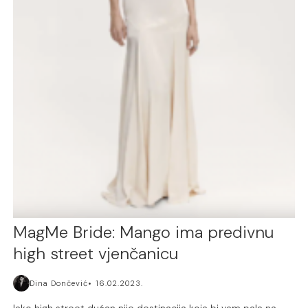
MagMe Bride: Mango ima predivnu
high street vjenčanicu
Dina Dončević
16.02.2023.