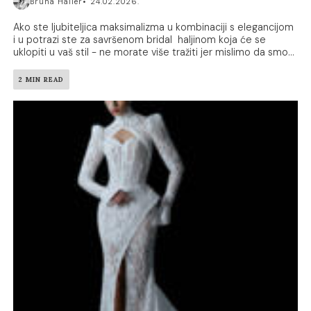
Bruna Haller
24.02.2026.
Ako ste ljubiteljica maksimalizma u kombinaciji s elegancijom
i u potrazi ste za savršenom bridal haljinom koja će se
uklopiti u vaš stil - ne morate više tražiti jer mislimo da smo...
2 MIN READ