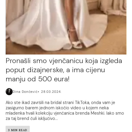
Pronašli smo vjenčanicu koja izgleda
poput dizajnerske, a ima cijenu
manju od 500 eura!
Dina Dončević
28.03.2024.
Ako ste ikad završili na bridal strani TikToka, onda vam je
zasigurno barem jednom iskočio video u kojem neka
mladenka hvali kolekciju vjenčanica brenda Meshki. Iako smo
za taj brend čuli isključivo...
3 MIN READ