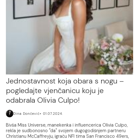
Jednostavnost koja obara s nogu –
pogledajte vjenčanicu koju je
odabrala Olivia Culpo!
Dina Dončević
01.07.2024.
Bivša Miss Universe, manekenka i influencerica Olivia Culpo,
rekla je sudbonosno "da" svojem dugogodišnjem partneru
Christianu McCaffreyju, igraču NFl tima San Francisco 49ers,