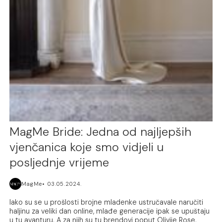
MagMe Bride: Jedna od najljepših
vjenčanica koje smo vidjeli u
posljednje vrijeme
MagMe
03.05.2024.
Iako su se u prošlosti brojne mladenke ustručavale naručiti
haljinu za veliki dan online, mlađe generacije ipak se upuštaju
u tu avanturu. A za njih su tu brendovi poput Olivije Rose,