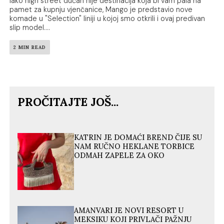
Iako high street dućan nije destinacija koja bi vam pala na
pamet za kupnju vjenčanice, Mango je predstavio nove
komade u "Selection" liniji u kojoj smo otkrili i ovaj predivan
slip model....
2 MIN READ
PROČITAJTE JOŠ...
KATRIN JE DOMAĆI BREND ČIJE SU
NAM RUČNO HEKLANE TORBICE
ODMAH ZAPELE ZA OKO
AMANVARI JE NOVI RESORT U
MEKSIKU KOJI PRIVLAČI PAŽNJU