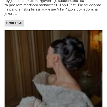
regije, Tamara Kalinić, izgovorila je sudbonosno "da"
talijanskom modnom menadžeru Filippu Testi. Par se vjenčao
na panoramskoj terasi povijesne Ville Pizzo s pogledom na
jezero...
2 MIN READ