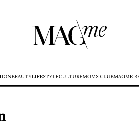
HION
BEAUTY
LIFESTYLE
CULTURE
MOMS CLUB
MAGME B
n