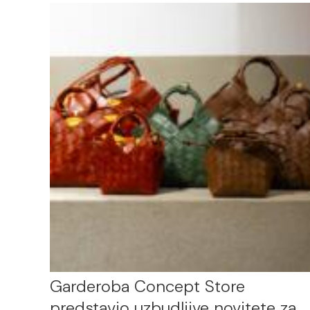
Garderoba Concept Store
predstavio uzbudljive novitete za