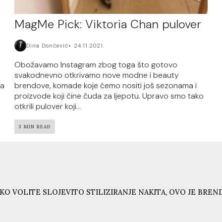
MagMe Pick: Viktoria Chan pulover
Dina Dončević
24.11.2021.
Obožavamo Instagram zbog toga što gotovo
svakodnevno otkrivamo nove modne i beauty
i
brendove, komade koje ćemo nositi još sezonama i
ta
proizvode koji čine čuda za ljepotu. Upravo smo tako
otkrili pulover koji...
3 MIN READ
KO VOLITE SLOJEVITO STILIZIRANJE NAKITA, OVO JE BRE