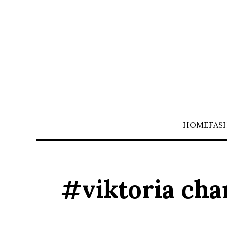
HOME
FAS
#viktoria cha