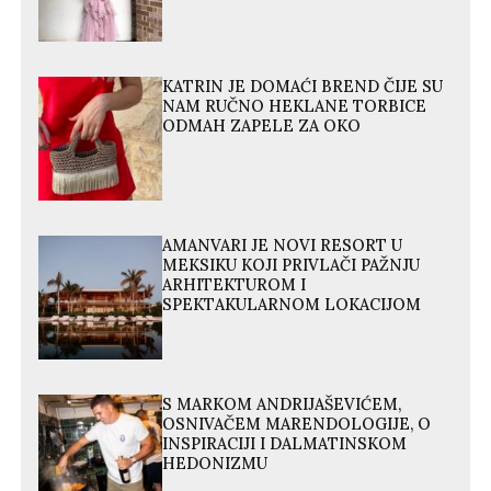
KATRIN JE DOMAĆI BREND ČIJE SU
NAM RUČNO HEKLANE TORBICE
ODMAH ZAPELE ZA OKO
AMANVARI JE NOVI RESORT U
MEKSIKU KOJI PRIVLAČI PAŽNJU
ARHITEKTUROM I
SPEKTAKULARNOM LOKACIJOM
S MARKOM ANDRIJAŠEVIĆEM,
OSNIVAČEM MARENDOLOGIJE, O
INSPIRACIJI I DALMATINSKOM
HEDONIZMU