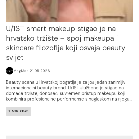
U/1ST smart makeup stigao je na
hrvatsko tržište – spoj makeupa i
skincare filozofije koji osvaja beauty
svijet
MagMe
21.05.2026.
Beauty scena u Hrvatskoj bogatija je za još jedan zanimljiv
internacionalni beauty brend. U/1ST službeno je stigao na
domaće tržište, donoseći suvremen pristup makeupu koji
kombinira profesionalne performanse s naglaskom na njegu...
3 MIN READ