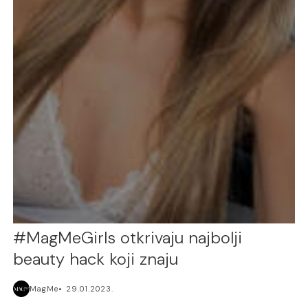
#MagMeGirls otkrivaju najbolji
beauty hack koji znaju
MagMe
29.01.2023.