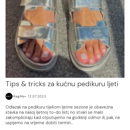
Tips & tricks za kućnu pedikuru ljeti
MagMe
12.07.2023.
Odlazak na pedikuru tijekom ljetne sezone je obavezna
stavka na našoj ljetnoj to-do listi, no stvari se malo
zakompliciraju kad otputujemo na godišnji odmor ili, pak, ne
uspijemo na vrijeme dobiti termin...