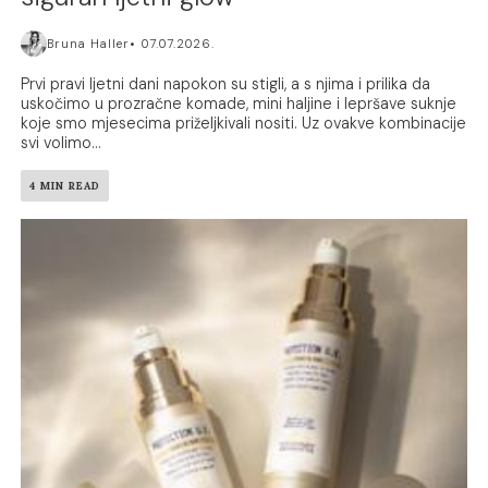
Bruna Haller
07.07.2026.
Prvi pravi ljetni dani napokon su stigli, a s njima i prilika da
uskočimo u prozračne komade, mini haljine i lepršave suknje
koje smo mjesecima priželjkivali nositi. Uz ovakve kombinacije
svi volimo...
4 MIN READ