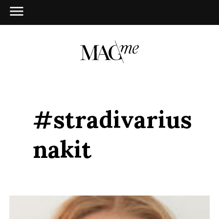
#stradivarius
nakit