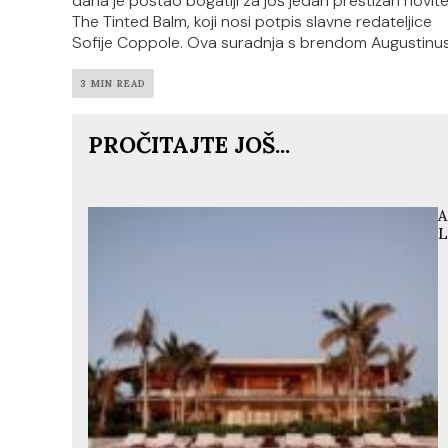
dana je postao bogatiji za još jedan prestižan novite
The Tinted Balm, koji nosi potpis slavne redateljice
Sofije Coppole. Ova suradnja s brendom Augustinus.
3 MIN READ
PROČITAJTE JOŠ...
A