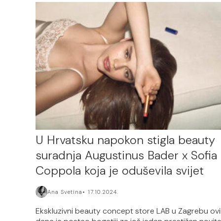
U Hrvatsku napokon stigla beauty
suradnja Augustinus Bader x Sofia
Coppola koja je oduševila svijet
Ana Svetina
17.10.2024.
Ekskluzivni beauty concept store LAB u Zagrebu ov