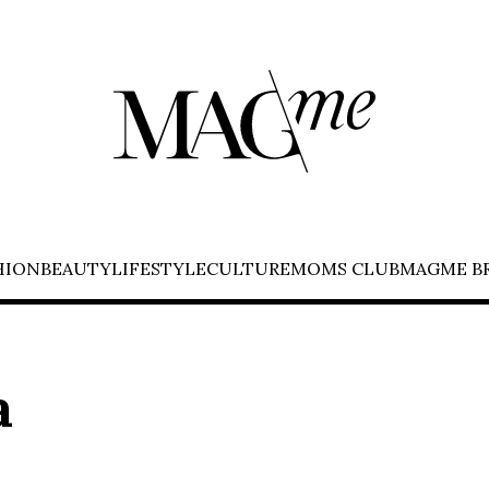
HION
BEAUTY
LIFESTYLE
CULTURE
MOMS CLUB
MAGME B
a