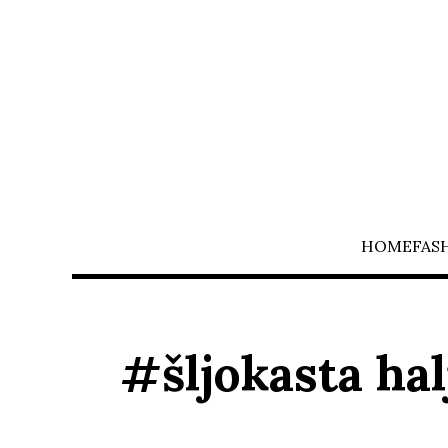
HOME
FAS
#šljokasta hal