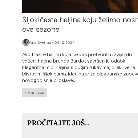
Šljokičasta haljina koju želimo nosi
ove sezone
Ana Svetina
03.12.2024.
Ako tražite haljinu koja će vas pretvoriti u zvijezdu
večeri, haljina brenda Bardot savršen je odabir.
Elegantna midi haljina s dugim rukavima, prekrivena
blistavim šljokicama, idealna je za blagdanske zabav
novogodišnje proslave...
2 MIN READ
PROČITAJTE JOŠ...