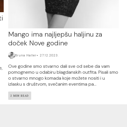
ti
Mango ima najljepšu haljinu za
doček Nove godine
Bruna Haller
27.12.2023.
Ove godine smo stvarno dali sve od sebe da vam
e,
pomognemo u odabiru blagdanskih outfita. Pisali smo
o stvarno mnogo komada koje možete nositi i u
izlasku s društvom, svečanim eventima pa...
2 MIN READ