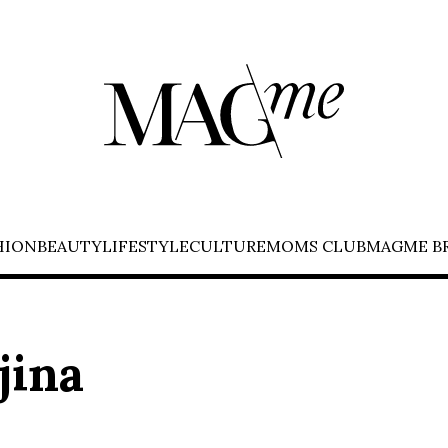
HION
BEAUTY
LIFESTYLE
CULTURE
MOMS CLUB
MAGME B
jina