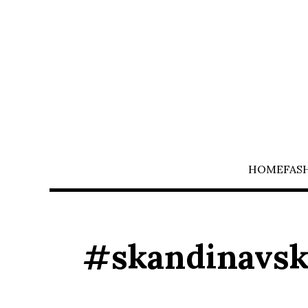
HOME
FAS
#skandinavs