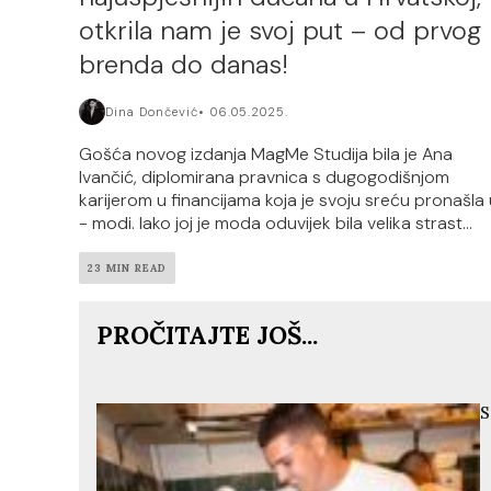
otkrila nam je svoj put – od prvog
brenda do danas!
Dina Dončević
06.05.2025.
Gošća novog izdanja MagMe Studija bila je Ana
Ivančić, diplomirana pravnica s dugogodišnjom
karijerom u financijama koja je svoju sreću pronašla 
- modi. Iako joj je moda oduvijek bila velika strast...
23 MIN READ
PROČITAJTE JOŠ...
S