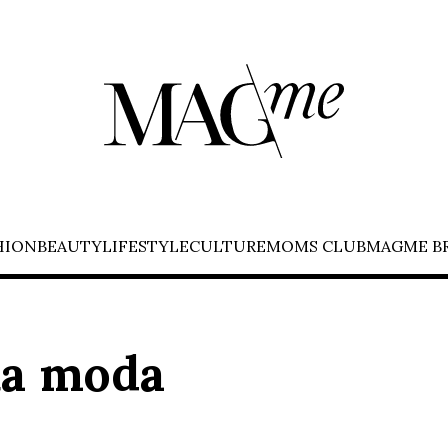
HION
BEAUTY
LIFESTYLE
CULTURE
MOMS CLUB
MAGME B
ka moda