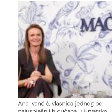
Ana Ivančić, vlasnica jednog od
najuspješnijih dućana u Hrvatskoj,