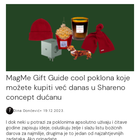
MagMe Gift Guide cool poklona koje
možete kupiti već danas u Shareno
concept dućanu
Dina Dončević
19.12.2023.
I dok neki u potrazi za poklonima apsolutno uživaju i čitave
godine zapisuju ideje, osluškuju želje i slažu listu božićnih
darova za najmilije, drugima je to jedan od najzahtjevnijih
zadataka. Ako pripadate...