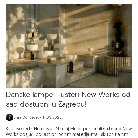
Danske lampe i lusteri New Works od
sad dostupni u Zagrebu!
Dina Dončević
11.03.2022.
Knut Benedik Humlevik i Nikolaj Meier pokrenuli su brend New
Works odajući počast prirodnim materijalima i skulpturalnim