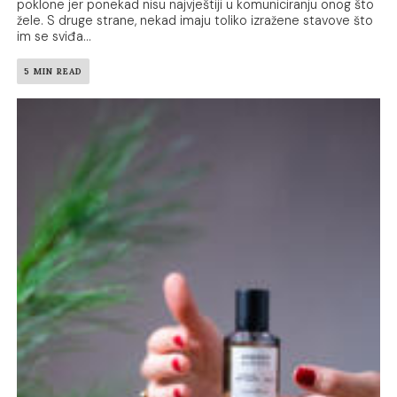
poklone jer ponekad nisu najvještiji u komuniciranju onog što
žele. S druge strane, nekad imaju toliko izražene stavove što
im se sviđa...
5 MIN READ