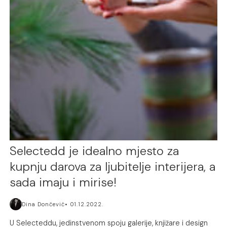
Selectedd je idealno mjesto za
kupnju darova za ljubitelje interijera, a
sada imaju i mirise!
Dina Dončević
01.12.2022.
U Selecteddu, jedinstvenom spoju galerije, knjižare i design