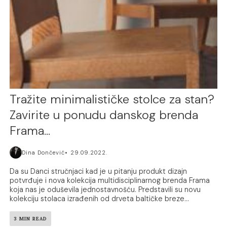
Tražite minimalističke stolce za stan?
Zavirite u ponudu danskog brenda
Frama…
Dina Dončević
29.09.2022.
Da su Danci stručnjaci kad je u pitanju produkt dizajn
potvrđuje i nova kolekcija multidisciplinarnog brenda Frama
koja nas je oduševila jednostavnošću. Predstavili su novu
kolekciju stolaca izrađenih od drveta baltičke breze...
3 MIN READ