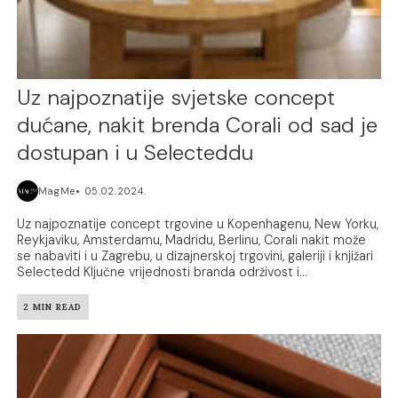
Uz najpoznatije svjetske concept
dućane, nakit brenda Corali od sad je
dostupan i u Selecteddu
MagMe
05.02.2024.
Uz najpoznatije concept trgovine u Kopenhagenu, New Yorku,
Reykjaviku, Amsterdamu, Madridu, Berlinu, Corali nakit može
se nabaviti i u Zagrebu, u dizajnerskoj trgovini, galeriji i knjižari
Selectedd Ključne vrijednosti branda održivost i...
2 MIN READ