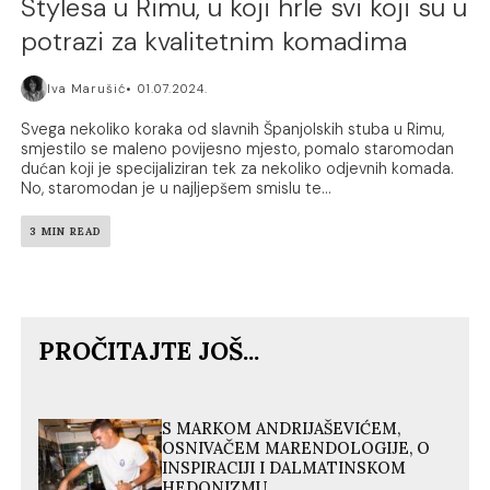
Stylesa u Rimu, u koji hrle svi koji su u
potrazi za kvalitetnim komadima
Iva Marušić
01.07.2024.
Svega nekoliko koraka od slavnih Španjolskih stuba u Rimu,
smjestilo se maleno povijesno mjesto, pomalo staromodan
dućan koji je specijaliziran tek za nekoliko odjevnih komada.
No, staromodan je u najljepšem smislu te...
3 MIN READ
PROČITAJTE JOŠ...
S MARKOM ANDRIJAŠEVIĆEM,
OSNIVAČEM MARENDOLOGIJE, O
INSPIRACIJI I DALMATINSKOM
HEDONIZMU