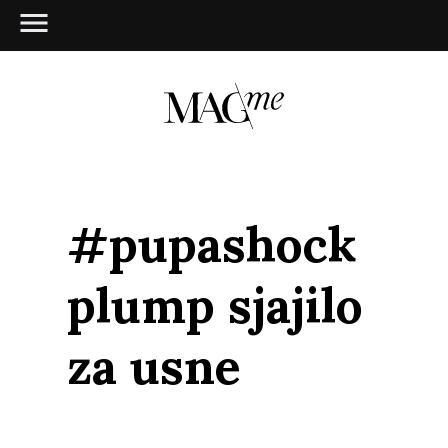
#pupashock
plump sjajilo
za usne