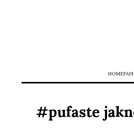
HOME
FAS
#pufaste jakn