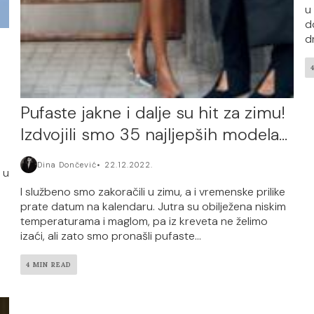
u
d
dr
Pufaste jakne i dalje su hit za zimu!
Izdvojili smo 35 najljepših modela…
Dina Dončević
22.12.2022.
 u
I službeno smo zakoračili u zimu, a i vremenske prilike
prate datum na kalendaru. Jutra su obilježena niskim
temperaturama i maglom, pa iz kreveta ne želimo
izaći, ali zato smo pronašli pufaste...
4 MIN READ