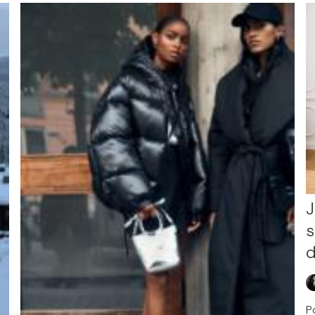
J
s
d
P