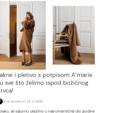
akne i pletivo s potpisom A’marie
u sve što želimo ispod božićnog
rvca!
Dina Dončević
23.12.2020.
olako, ali sigurno ulazimo u najromantičniji dio godine