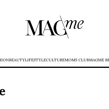
HION
BEAUTY
LIFESTYLE
CULTURE
MOMS CLUB
MAGME B
e