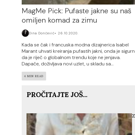
MagMe Pick: Pufaste jakne su naš
omiljen komad za zimu
Dina Dončević
26.10.2020.
Kada se čak i francuska modna dizajnerica Isabel
Marant uhvati kreiranja pufastih jakni, onda je sigur
da je riječ o globalnom trendu koje ne jenjava.
Dapače, doživljava novi uzlet, u skladu sa...
4 MIN READ
PROČITAJTE JOŠ...
Z