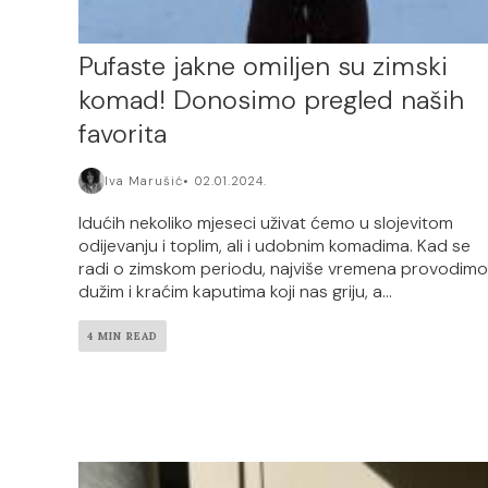
Pufaste jakne omiljen su zimski
komad! Donosimo pregled naših
favorita
Iva Marušić
02.01.2024.
Idućih nekoliko mjeseci uživat ćemo u slojevitom
odijevanju i toplim, ali i udobnim komadima. Kad se
radi o zimskom periodu, najviše vremena provodimo
dužim i kraćim kaputima koji nas griju, a...
4 MIN READ