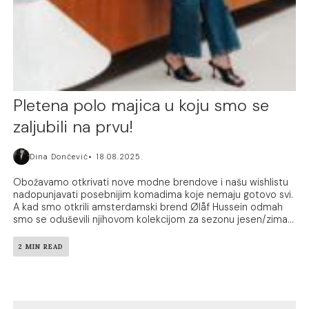
Pletena polo majica u koju smo se
zaljubili na prvu!
Dina Dončević
18.08.2025.
Obožavamo otkrivati nove modne brendove i našu wishlistu
nadopunjavati posebnijim komadima koje nemaju gotovo svi.
A kad smo otkrili amsterdamski brend Ølåf Hussein odmah
smo se oduševili njihovom kolekcijom za sezonu jesen/zima...
2 MIN READ