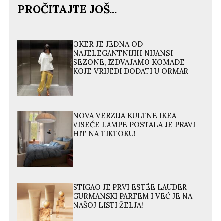
PROČITAJTE JOŠ...
OKER JE JEDNA OD
NAJELEGANTNIJIH NIJANSI
SEZONE, IZDVAJAMO KOMADE
KOJE VRIJEDI DODATI U ORMAR
NOVA VERZIJA KULTNE IKEA
VISEĆE LAMPE POSTALA JE PRAVI
HIT NA TIKTOKU!
STIGAO JE PRVI ESTÉE LAUDER
GURMANSKI PARFEM I VEĆ JE NA
NAŠOJ LISTI ŽELJA!