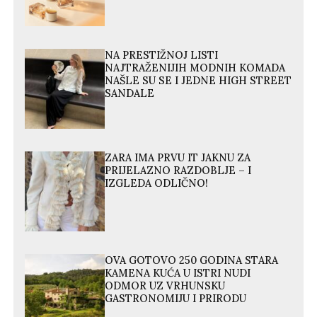
NA PRESTIŽNOJ LISTI
NAJTRAŽENIJIH MODNIH KOMADA
NAŠLE SU SE I JEDNE HIGH STREET
SANDALE
ZARA IMA PRVU IT JAKNU ZA
PRIJELAZNO RAZDOBLJE – I
IZGLEDA ODLIČNO!
OVA GOTOVO 250 GODINA STARA
KAMENA KUĆA U ISTRI NUDI
ODMOR UZ VRHUNSKU
GASTRONOMIJU I PRIRODU