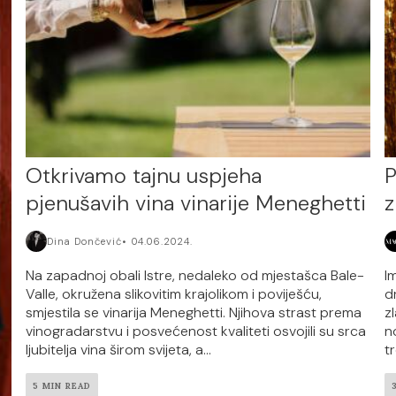
Otkrivamo tajnu uspjeha
P
pjenušavih vina vinarije Meneghetti
z
Dina Dončević
04.06.2024.
Na zapadnoj obali Istre, nedaleko od mjestašca Bale-
I
Valle, okružena slikovitim krajolikom i poviješću,
d
smjestila se vinarija Meneghetti. Njihova strast prema
zl
vinogradarstvu i posvećenost kvaliteti osvojili su srca
n
ljubitelja vina širom svijeta, a...
t
5 MIN READ