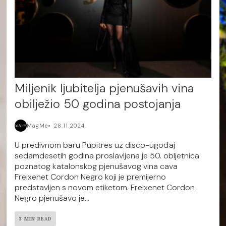
Miljenik ljubitelja pjenušavih vina
obilježio 50 godina postojanja
MagMe
28.11.2024.
U predivnom baru Pupitres uz disco-ugođaj
sedamdesetih godina proslavljena je 50. obljetnica
poznatog katalonskog pjenušavog vina cava
Freixenet Cordon Negro koji je premijerno
predstavljen s novom etiketom. Freixenet Cordon
Negro pjenušavo je...
3 MIN READ