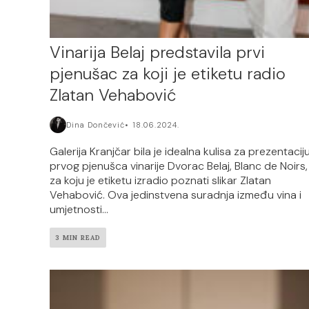
Vinarija Belaj predstavila prvi
pjenušac za koji je etiketu radio
Zlatan Vehabović
Dina Dončević
18.06.2024.
Galerija Kranjčar bila je idealna kulisa za prezentacij
prvog pjenušca vinarije Dvorac Belaj, Blanc de Noirs,
za koju je etiketu izradio poznati slikar Zlatan
Vehabović. Ova jedinstvena suradnja između vina i
umjetnosti...
3 MIN READ