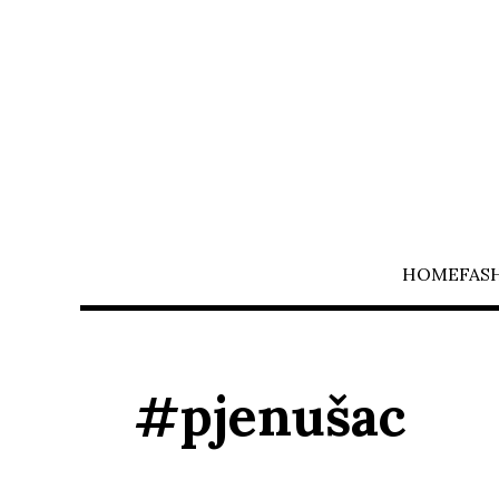
HOME
FAS
#pjenušac