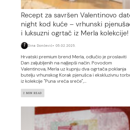
Recept za savršen Valentinovo dat
night kod kuće – vrhunski pjenuša
i luksuzni ogrtač iz Merla kolekcije!
Dina Dončević
05.02.2025.
Hrvatski premium brend Merla, odlučio je proslaviti
Dan zaljubljenih na najljepši način. Povodom
Valentinova, Merla uz kupnju dva ogrtača poklanja
butelju vrhunskog Korak pjenušca i ekskluzivnu torb
iz kolekcije "Puna vreća sreće",...
2 MIN READ