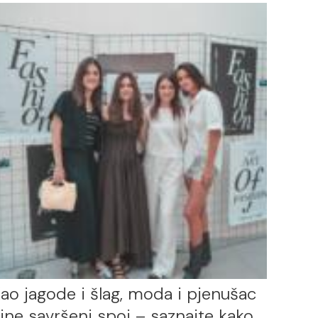
ao jagode i šlag, moda i pjenušac
ine savršeni spoj – saznajte kako