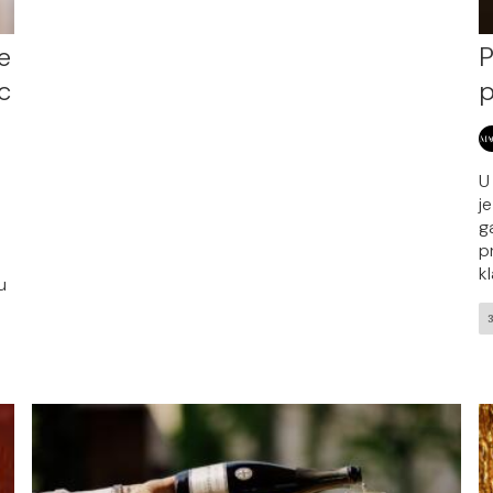
e
P
c
p
U
j
g
p
k
u