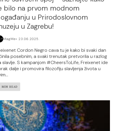
e bilo na prvom modnom
ogađanju u Prirodoslovnom
uzeju u Zagrebu!
MagMe
23.06.2025.
reixenet Cordon Negro cava tu je kako bi svaki dan
činila posebnim, a svaki trenutak pretvorila u razlog
a slavlje. S kampanjom #CheersToLife, Freixenet ide
rak dalje i promovira filozofiju slavljenja života u
im...
3 MIN READ