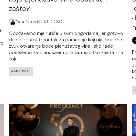
zašto?
j
d
Tara Petrović
28.11.2025.
m
a
Obožavamo mjehuriće u svim prigodama, jer gotovo
da ne postoji trenutak za pamćenje koji nije obilježio
vo
zvuk otvaranje boce pjenušavog vina. Iako rado
F
posežemo za pjenušavim vinima, malo tko zaista zna
u
koja...
z
ko
4 MIN READ
sv