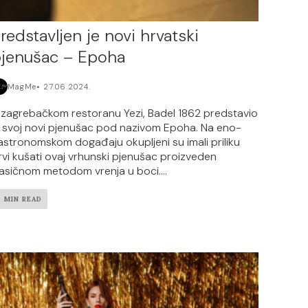
redstavljen je novi hrvatski
jenušac – Epoha
MagMe
27.06.2024.
 zagrebačkom restoranu Yezi, Badel 1862 predstavio
e svoj novi pjenušac pod nazivom Epoha. Na eno-
astronomskom događaju okupljeni su imali priliku
rvi kušati ovaj vrhunski pjenušac proizveden
lasičnom metodom vrenja u boci....
3 MIN READ