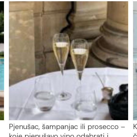
Pjenušac, šampanjac ili prosecco –
K
koje pjenušavo vino odabrati i
č