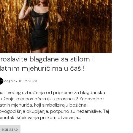
roslavite blagdane sa stilom i
latnim mjehurićima u čaši!
MagMe
18.12.2023.
ma li većeg uzbuđenja od pripreme za blagdanska
ruženja koja nas očekuju u prosincu? Zabave bez
atnih mjehurića, koji simboliziraju božićna i
ovogodišnja okupljanja, potpuno su nezamislive. Taj
renutak iščekivanja prilikom otvaranja...
3 MIN READ