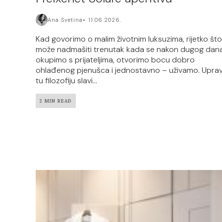
Ana Svetina
11.06.2026.
Kad govorimo o malim životnim luksuzima, rijetko što
može nadmašiti trenutak kada se nakon dugog dan
okupimo s prijateljima, otvorimo bocu dobro
ohlađenog pjenušca i jednostavno – uživamo. Upra
tu filozofiju slavi...
2 MIN READ