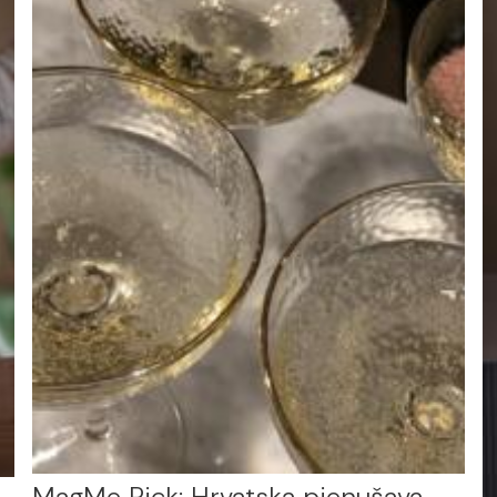
MagMe Pick: Hrvatska pjenušava