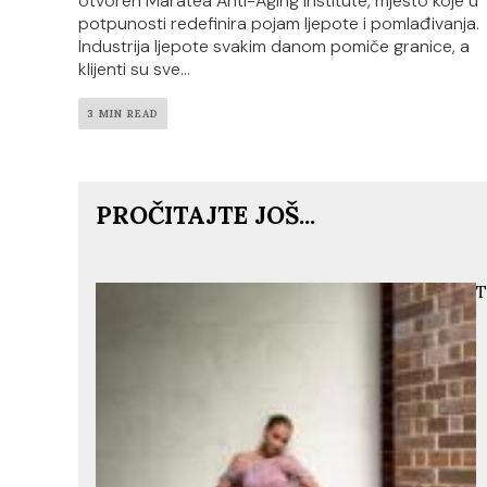
otvoren Maratea Anti-Aging Institute, mjesto koje u
potpunosti redefinira pojam ljepote i pomlađivanja.
Industrija ljepote svakim danom pomiče granice, a
klijenti su sve...
3 MIN READ
PROČITAJTE JOŠ...
T