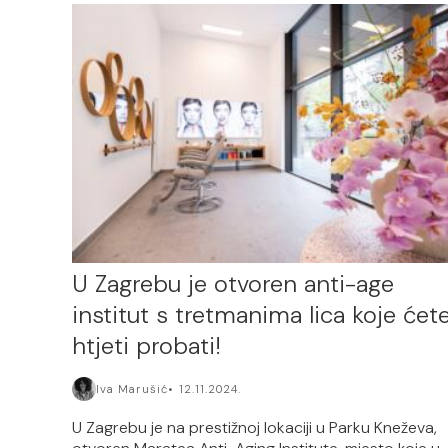
U Zagrebu je otvoren anti-age
institut s tretmanima lica koje ćet
htjeti probati!
Iva Marušić
12.11.2024.
U Zagrebu je na prestižnoj lokaciji u Parku Kneževa,