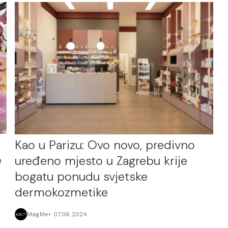
Kao u Parizu: Ovo novo, predivno
e
uređeno mjesto u Zagrebu krije
bogatu ponudu svjetske
dermokozmetike
MagMe
07.06.2024.