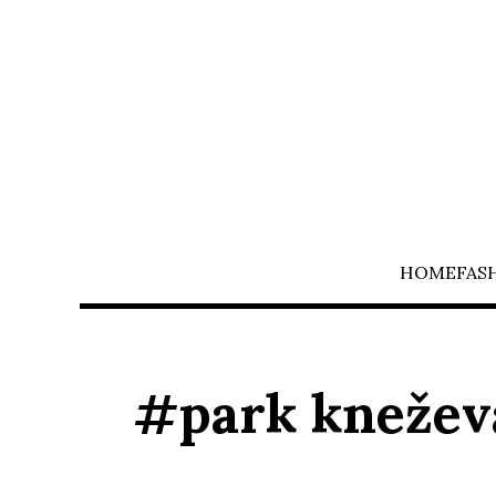
HOME
FAS
#park knežev