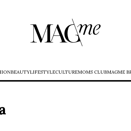
HION
BEAUTY
LIFESTYLE
CULTURE
MOMS CLUB
MAGME B
a