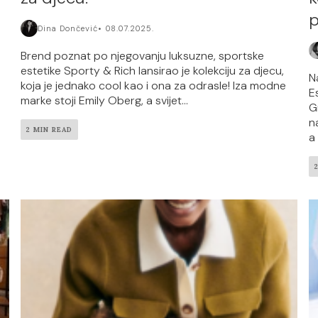
p
Dina Dončević
08.07.2025.
Brend poznat po njegovanju luksuzne, sportske
estetike Sporty & Rich lansirao je kolekciju za djecu,
N
koja je jednako cool kao i ona za odrasle! Iza modne
E
marke stoji Emily Oberg, a svijet...
G
n
2 MIN READ
a