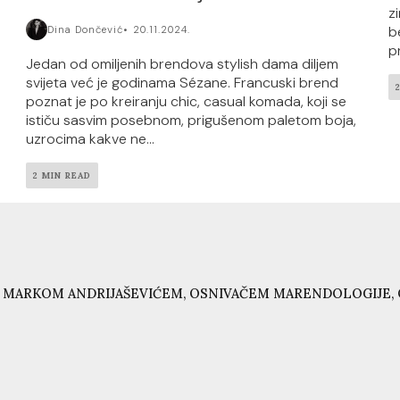
zi
b
Dina Dončević
20.11.2024.
p
Jedan od omiljenih brendova stylish dama diljem
svijeta već je godinama Sézane. Francuski brend
poznat je po kreiranju chic, casual komada, koji se
ističu sasvim posebnom, prigušenom paletom boja,
uzrocima kakve ne...
2 MIN READ
 MARKOM ANDRIJAŠEVIĆEM, OSNIVAČEM MARENDOLOGIJE, 