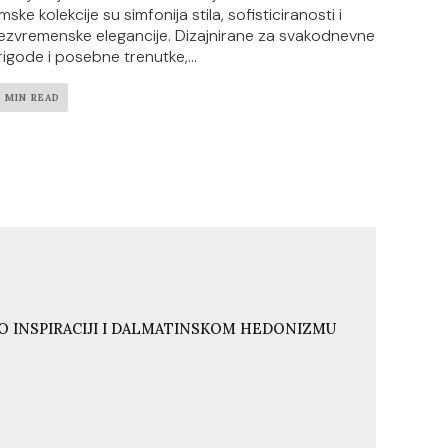
mske kolekcije su simfonija stila, sofisticiranosti i
ezvremenske elegancije. Dizajnirane za svakodnevne
rigode i posebne trenutke,...
2 MIN READ
O INSPIRACIJI I DALMATINSKOM HEDONIZMU