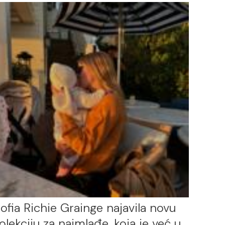
ofia Richie Grainge najavila novu
olekciju za najmlađe, koja je već u