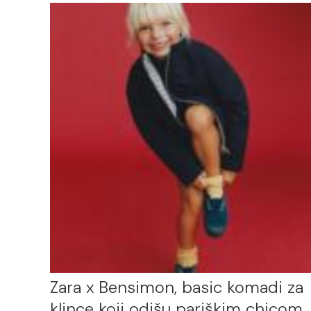
Zara x Bensimon, basic komadi za
klince koji odišu pariškim chicom