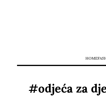
HOME
FAS
#odjeća za dj