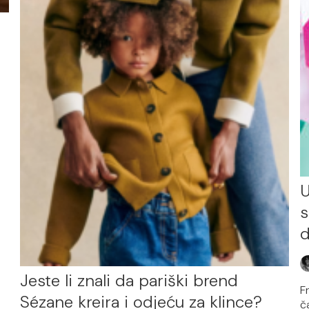
U
s
d
Jeste li znali da pariški brend
F
Sézane kreira i odjeću za klince?
č