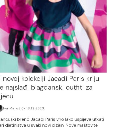
 novoj kolekciji Jacadi Paris kriju
e najslađi blagdanski outfiti za
jecu
Iva Marušić
18.12.2023.
rancuski brend Jacadi Paris vrlo lako uspijeva utkati
ari djetinjstva u svaki novi dizajn. Nove maštovite