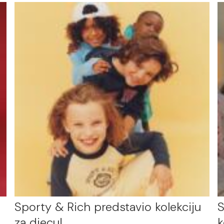
Sporty & Rich predstavio kolekciju
S
za djecu!
k