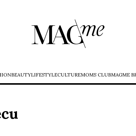
HION
BEAUTY
LIFESTYLE
CULTURE
MOMS CLUB
MAGME B
ecu