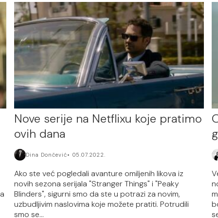
Nove serije na Netflixu koje pratimo
O
ovih dana
g
Dina Dončević
05.07.2022.
Ako ste već pogledali avanture omiljenih likova iz
V
novih sezona serijala "Stranger Things" i "Peaky
n
za
Blinders", sigurni smo da ste u potrazi za novim,
m
uzbudljivim naslovima koje možete pratiti. Potrudili
b
smo se...
se