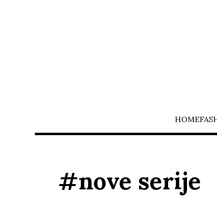
HOME
FAS
#nove serije