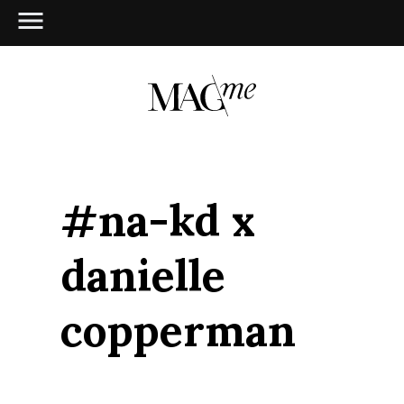
#na-kd x
danielle
copperman