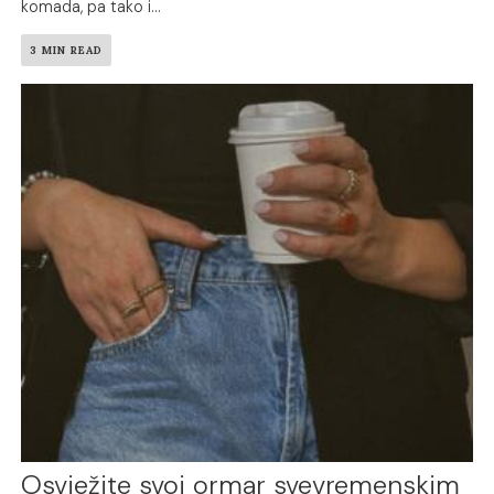
komada, pa tako i...
3 MIN READ
Osvježite svoj ormar svevremenskim