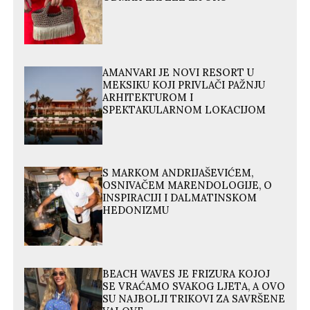
AMANVARI JE NOVI RESORT U
MEKSIKU KOJI PRIVLAČI PAŽNJU
ARHITEKTUROM I
SPEKTAKULARNOM LOKACIJOM
S MARKOM ANDRIJAŠEVIĆEM,
OSNIVAČEM MARENDOLOGIJE, O
INSPIRACIJI I DALMATINSKOM
HEDONIZMU
BEACH WAVES JE FRIZURA KOJOJ
SE VRAĆAMO SVAKOG LJETA, A OVO
SU NAJBOLJI TRIKOVI ZA SAVRŠENE