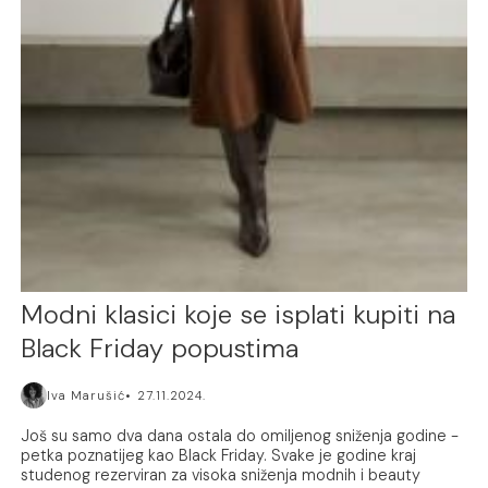
Modni klasici koje se isplati kupiti na
Black Friday popustima
Iva Marušić
27.11.2024.
Još su samo dva dana ostala do omiljenog sniženja godine -
petka poznatijeg kao Black Friday. Svake je godine kraj
studenog rezerviran za visoka sniženja modnih i beauty