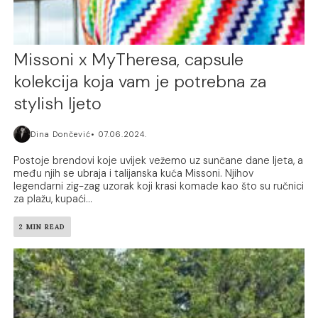
Missoni x MyTheresa, capsule
kolekcija koja vam je potrebna za
stylish ljeto
Dina Dončević
07.06.2024.
Postoje brendovi koje uvijek vežemo uz sunčane dane ljeta, a
među njih se ubraja i talijanska kuća Missoni. Njihov
legendarni zig-zag uzorak koji krasi komade kao što su ručnici
za plažu, kupaći...
2 MIN READ