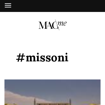
#missoni