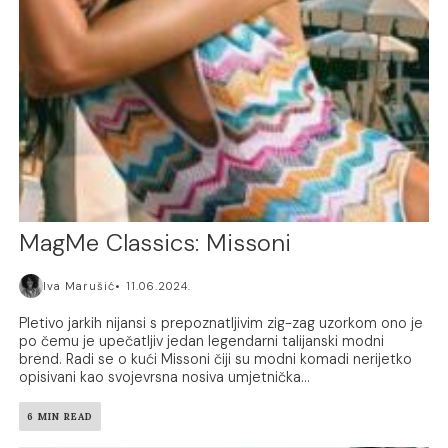
MagMe Classics: Missoni
Iva Marušić
11.06.2024.
Pletivo jarkih nijansi s prepoznatljivim zig-zag uzorkom ono je
po čemu je upečatljiv jedan legendarni talijanski modni
brend. Radi se o kući Missoni čiji su modni komadi nerijetko
opisivani kao svojevrsna nosiva umjetnička...
6 MIN READ