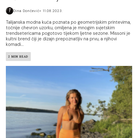
Dina Dončević
11.08.2023.
Talijanska modna kuća poznata po geometrijskim printevima,
točnije chevron uzorku, omiljena je mnogim svjetskim
trendsetericama pogotovo tijekom ljetne sezone. Missoni je
kultni brend čiji je dizajn prepoznatljiv na prvu, a njihovi
komadi...
2 MIN READ