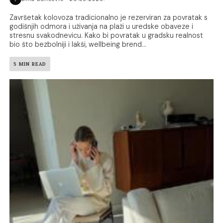
Završetak kolovoza tradicionalno je rezerviran za povratak s
godišnjih odmora i uživanja na plaži u uredske obaveze i
stresnu svakodnevicu. Kako bi povratak u gradsku realnost
bio što bezbolniji i lakši, wellbeing brend...
5 MIN READ