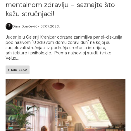
mentalnom zdravlju – saznajte što
kažu stručnjaci!
Dina Dončević
07.07.2023.
Jučer je u Galeriji Kranjčar održana zanimljiva panel-diskusija
pod nazivom "U zdravom domu zdravi duh" na kojoj su
sudjelovali stručnjaci iz područja uređenja interijera,
arhitekture i psihologije. Prema najnovijoj studiji tvrtke
Velux...
6 MIN READ