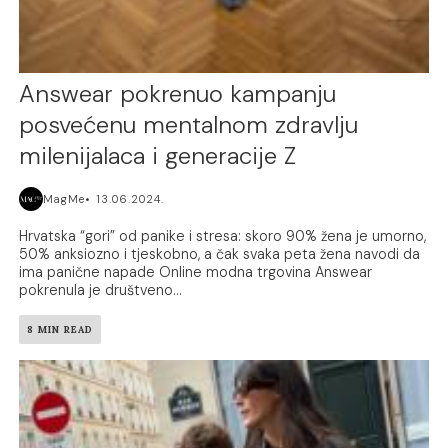
Answear pokrenuo kampanju
posvećenu mentalnom zdravlju
milenijalaca i generacije Z
MagMe
13.06.2024.
Hrvatska “gori” od panike i stresa: skoro 90% žena je umorno,
50% anksiozno i tjeskobno, a čak svaka peta žena navodi da
ima panične napade Online modna trgovina Answear
pokrenula je društveno...
8 MIN READ