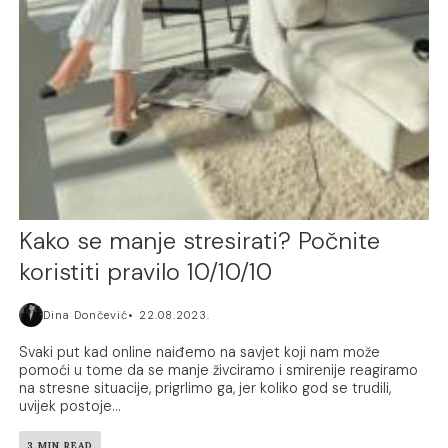
Kako se manje stresirati? Počnite
koristiti pravilo 10/10/10
Dina Dončević
22.08.2023.
Svaki put kad online naiđemo na savjet koji nam može
pomoći u tome da se manje živciramo i smirenije reagiramo
na stresne situacije, prigrlimo ga, jer koliko god se trudili,
uvijek postoje...
3 MIN READ