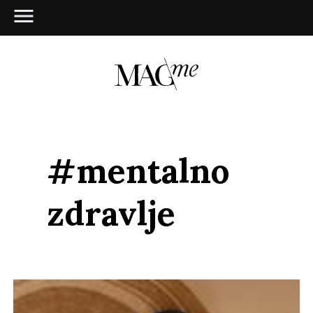
#mentalno
zdravlje