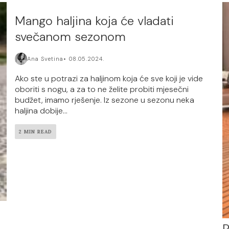
Mango haljina koja će vladati
svečanom sezonom
Ana Svetina
08.05.2024.
Ako ste u potrazi za haljinom koja će sve koji je vide
oboriti s nogu, a za to ne želite probiti mjesečni
budžet, imamo rješenje. Iz sezone u sezonu neka
haljina dobije...
2 MIN READ
P