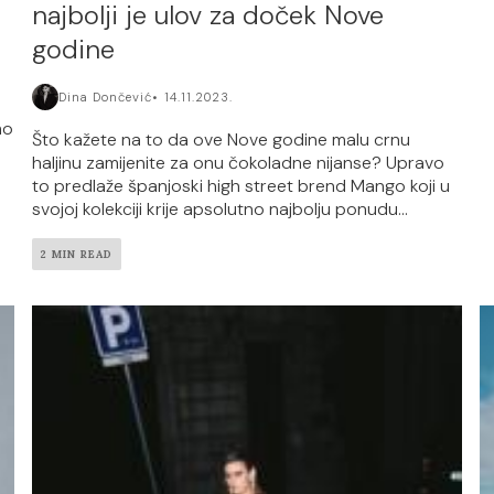
najbolji je ulov za doček Nove
godine
Dina Dončević
14.11.2023.
mo
Što kažete na to da ove Nove godine malu crnu
haljinu zamijenite za onu čokoladne nijanse? Upravo
to predlaže španjoski high street brend Mango koji u
svojoj kolekciji krije apsolutno najbolju ponudu...
2 MIN READ