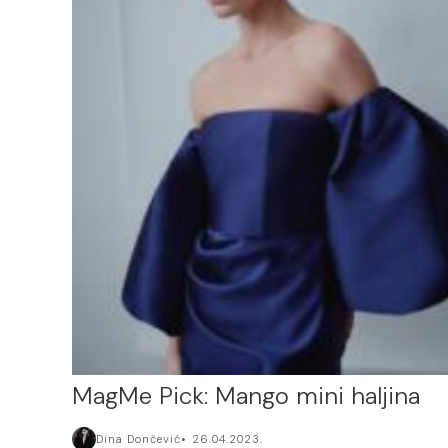
MagMe Pick: Mango mini haljina
Dina Dončević
26.04.2023.