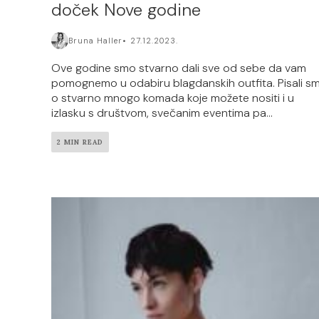
doček Nove godine
Bruna Haller
27.12.2023.
Ove godine smo stvarno dali sve od sebe da vam
pomognemo u odabiru blagdanskih outfita. Pisali s
o stvarno mnogo komada koje možete nositi i u
izlasku s društvom, svečanim eventima pa...
2 MIN READ