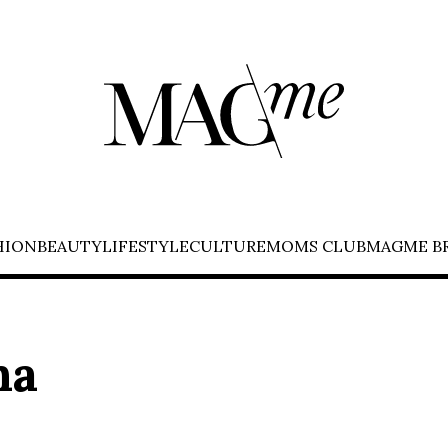
HION
BEAUTY
LIFESTYLE
CULTURE
MOMS CLUB
MAGME B
na