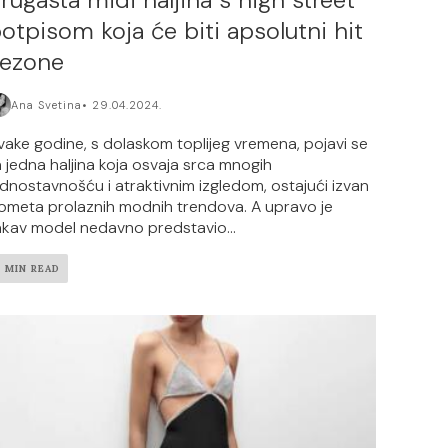
otpisom koja će biti apsolutni hit
ezone
Ana Svetina
29.04.2024.
vake godine, s dolaskom toplijeg vremena, pojavi se
a jedna haljina koja osvaja srca mnogih
ednostavnošću i atraktivnim izgledom, ostajući izvan
ometa prolaznih modnih trendova. A upravo je
akav model nedavno predstavio...
2 MIN READ