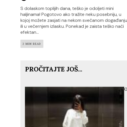
S dolaskom toplijih dana, teško je odoljeti mini
haljinama! Pogotovo ako tražite neku posebniju, u
kojoj možete zasjati na nekom svečanom događanj
ili u večernjem izlasku. Ponekad je zaista teško naći
efektan...
2 MIN READ
PROČITAJTE JOŠ...
O