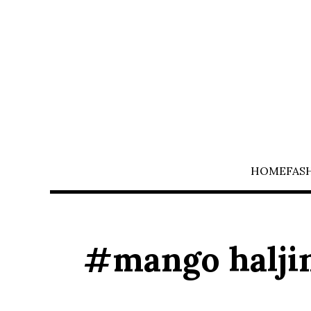
HOME
FAS
#mango halji