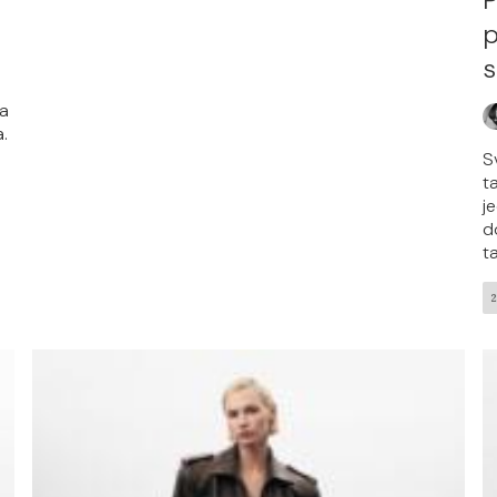
p
s
za
.
S
t
j
d
t