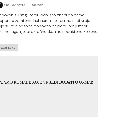
Dina Dončević
30.05.2021.
apokon su stigli topliji dani što znači da ćemo
raperice zamijeniti haljinama, i to onima midi kroja
oje su ove sezone ponovno najpopularniji izbor.
iramo laganije, prozračne tkanine i opuštene krojeve,
..
2 MIN READ
VAJAMO KOMADE KOJE VRIJEDI DODATI U ORMAR