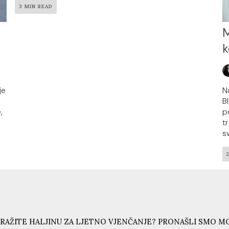
3 MIN READ
M
k
je
N
B
,
p
tr
s
RAŽITE HALJINU ZA LJETNO VJENČANJE? PRONAŠLI SMO MO