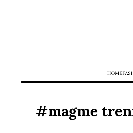
HOME
FAS
#magme tren