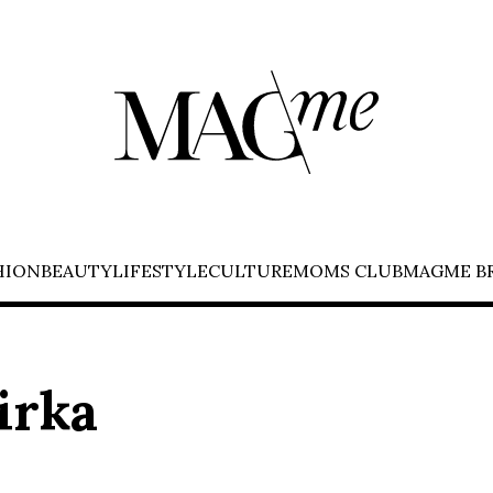
HION
BEAUTY
LIFESTYLE
CULTURE
MOMS CLUB
MAGME B
irka