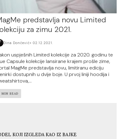
agMe predstavlja novu Limited
olekciju za zimu 2021.
Dina Dončević
02.12.2021.
akon uspješnih Limited kolekcije za 2020. godinu te
lue Capsule kolekcije lansirane krajem prošle zime,
ortal MagMe predstavlja novu, limitiranu ediciju
enirki dostupnih u dvije boje. U prvoj liniji hoodija i
weatshirtova,...
2 MIN READ
DEL KOJI IZGLEDA KAO IZ BAJKE