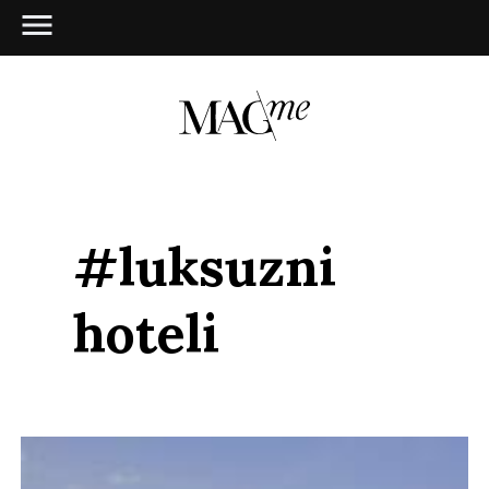
#luksuzni
hoteli