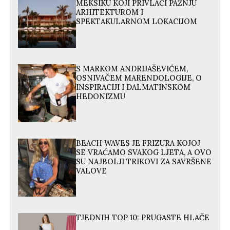
MEKSIKU KOJI PRIVLAČI PAŽNJU
ARHITEKTUROM I
SPEKTAKULARNOM LOKACIJOM
S MARKOM ANDRIJAŠEVIĆEM,
OSNIVAČEM MARENDOLOGIJE, O
INSPIRACIJI I DALMATINSKOM
HEDONIZMU
BEACH WAVES JE FRIZURA KOJOJ
SE VRAĆAMO SVAKOG LJETA, A OVO
SU NAJBOLJI TRIKOVI ZA SAVRŠENE
VALOVE
TJEDNIH TOP 10: PRUGASTE HLAČE