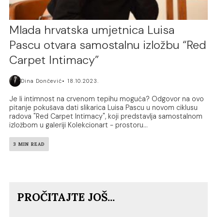
Mlada hrvatska umjetnica Luisa
Pascu otvara samostalnu izložbu “Red
Carpet Intimacy”
Dina Dončević
18.10.2023.
Je li intimnost na crvenom tepihu moguća? Odgovor na ovo
pitanje pokušava dati slikarica Luisa Pascu u novom ciklusu
radova "Red Carpet Intimacy", koji predstavlja samostalnom
izložbom u galeriji Kolekcionart - prostoru...
3 MIN READ
PROČITAJTE JOŠ...