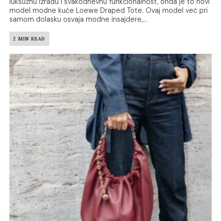
luksuznu izradu i svakodnevnu funkcionalnost, onda je to novi
model modne kuće Loewe Draped Tote. Ovaj model već pri
samom dolasku osvaja modne insajdere,...
2 MIN READ