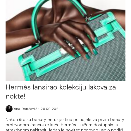
Hermès lansirao kolekciju lakova za
nokte!
Dina Dončević
28.09.2021.
Nakon što su beauty entuzijastice poludjele za prvim beauty
proizvodom francuske kuće Hermès - ružem dostupnim u
atraktivnom pakiranju, jedan je novitet ponovno uspio podići