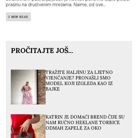
prašinu na društvenim mrežama. Naime, od ove...
2 MIN READ
PROČITAJTE JOŠ...
TRAŽITE HALJINU ZA LJETNO
VJENČANJE? PRONAŠLI SMO
MODEL KOJI IZGLEDA KAO IZ
BAJKE
KATRIN JE DOMAĆI BREND ČIJE SU
NAM RUČNO HEKLANE TORBICE
ODMAH ZAPELE ZA OKO