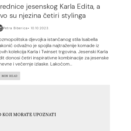
rednice jesenskog Karla Edita, a
vo su njezina četiri stylinga
Petra Biberica
10.10.2023.
ozmopolitska djevojka istančanog stila Isabella
akonić odvažno je spojila najtraženije komade iz
ovih kolekcija Karla i Twinset trgovina. Jesenski Karla
dit donosi četiri inspirativne kombinacije za jesenske
nevne i večernje izlaske. Lakoćom...
3 MIN READ
ND KOJI MORATE UPOZNATI