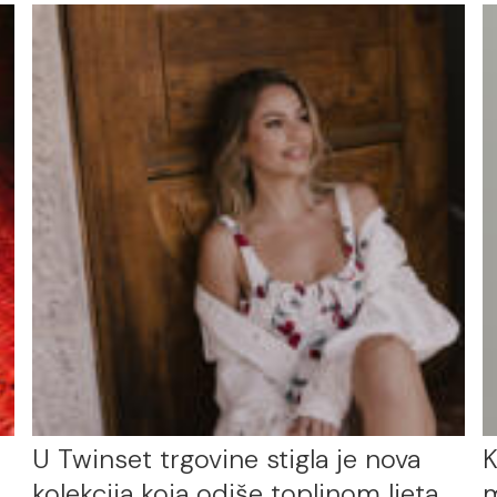
U Twinset trgovine stigla je nova
K
kolekcija koja odiše toplinom ljeta
m