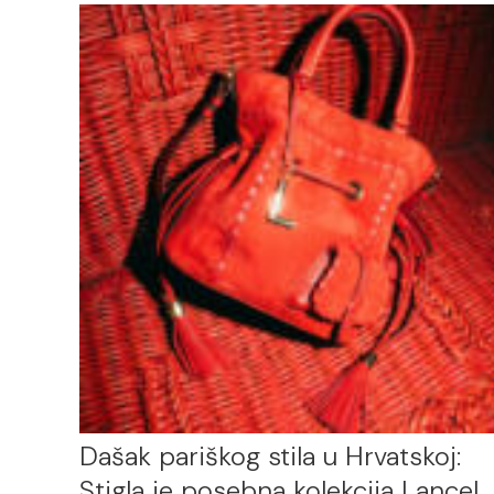
Dašak pariškog stila u Hrvatskoj:
Stigla je posebna kolekcija Lancel