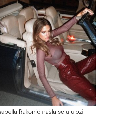
sabella Rakonić našla se u ulozi