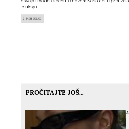
osvaja i modnu scenu. U novom Karla editu preuzela
je ulogu...
2 MIN READ
PROČITAJTE JOŠ...
A