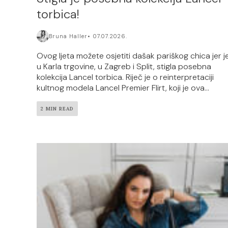
torbica!
Bruna Haller
07.07.2026.
Ovog ljeta možete osjetiti dašak pariškog chica jer j
u Karla trgovine, u Zagreb i Split, stigla posebna
kolekcija Lancel torbica. Riječ je o reinterpretaciji
kultnog modela Lancel Premier Flirt, koji je ova...
2 MIN READ