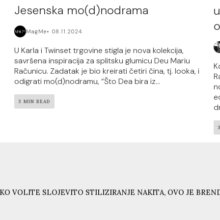
Jesenska mo(d)nodrama
u
o
MagMe
08.11.2024.
U Karla i Twinset trgovine stigla je nova kolekcija,
savršena inspiracija za splitsku glumicu Deu Mariu
K
Računicu. Zadatak je bio kreirati četiri čina, tj. looka, i
R
odigrati mo(d)nodramu, “Što Dea bira iz...
n
e
3 MIN READ
d
KO VOLITE SLOJEVITO STILIZIRANJE NAKITA, OVO JE BRE