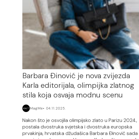
Barbara Đinović je nova zvijezda
Karla editorijala, olimpijka zlatnog
stila koja osvaja modnu scenu
MagMe
04.11.2025.
Nakon što je osvojila olimpijsko zlato u Parizu 2024.,
postala dvostruka svjetska i dvostruka europska
prvakinja, hrvatska džudašica Barbara Đinović sada