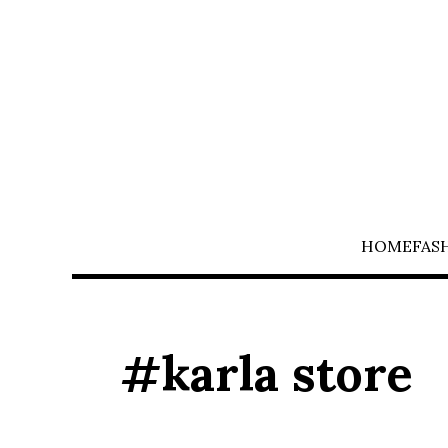
HOME
FAS
#karla store