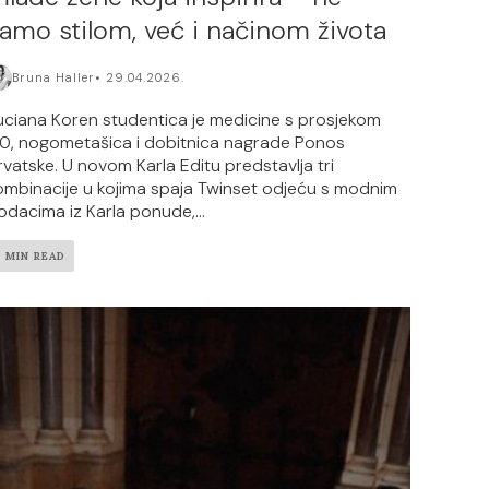
amo stilom, već i načinom života
Bruna Haller
29.04.2026.
uciana Koren studentica je medicine s prosjekom
.0, nogometašica i dobitnica nagrade Ponos
rvatske. U novom Karla Editu predstavlja tri
ombinacije u kojima spaja Twinset odjeću s modnim
odacima iz Karla ponude,...
2 MIN READ