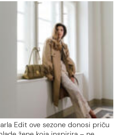
arla Edit ove sezone donosi priču
lade žene koja inspirira – ne