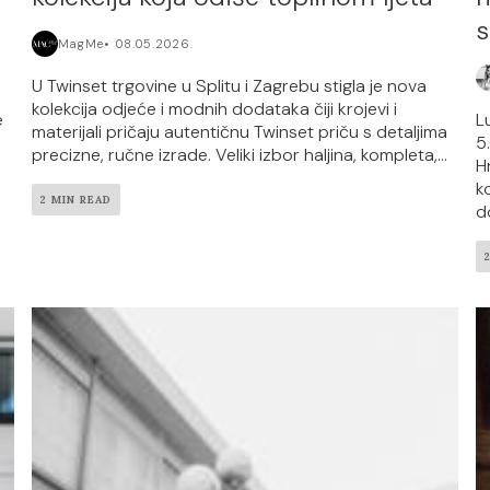
s
MagMe
08.05.2026.
U Twinset trgovine u Splitu i Zagrebu stigla je nova
kolekcija odjeće i modnih dodataka čiji krojevi i
e
L
materijali pričaju autentičnu Twinset priču s detaljima
5
precizne, ručne izrade. Veliki izbor haljina, kompleta,...
H
k
2 MIN READ
d