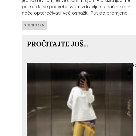
jednostavnom, ali važnom misijom - pružiti ljudima
priliku da se posvete svom zdravlju na način koji ih
neće opterećivati, već osnažiti. Put do promjene...
5 MIN READ
PROČITAJTE JOŠ...
O