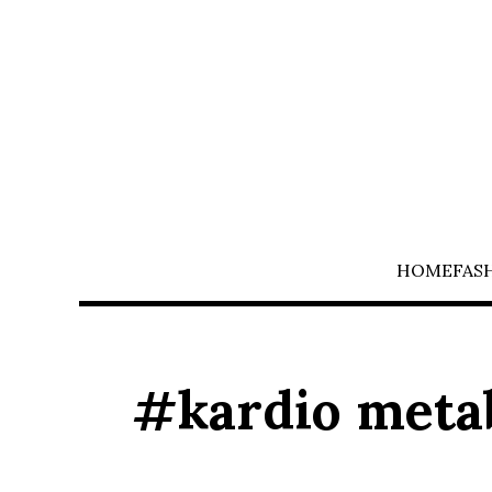
HOME
FAS
#kardio metab