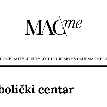
HION
BEAUTY
LIFESTYLE
CULTURE
MOMS CLUB
MAGME B
olički centar