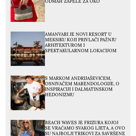
ODMAH ZAPELE ZA OKO
AMANVARI JE NOVI RESORT U
MEKSIKU KOJI PRIVLAČI PAŽNJU
ARHITEKTUROM I
SPEKTAKULARNOM LOKACIJOM
S MARKOM ANDRIJAŠEVIĆEM,
OSNIVAČEM MARENDOLOGIJE, O
INSPIRACIJI I DALMATINSKOM
HEDONIZMU
BEACH WAVES JE FRIZURA KOJOJ
SE VRAĆAMO SVAKOG LJETA, A OVO
SU NAJBOLJI TRIKOVI ZA SAVRŠENE