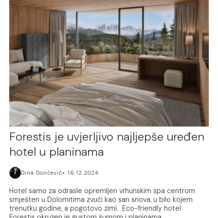
Forestis je uvjerljivo najljepše uređen
hotel u planinama
Dina Dončević
16.12.2024.
Hotel samo za odrasle opremljen vrhunskim spa centrom
smješten u Dolomitima zvuči kao san snova, u bilo kojem
trenutku godine, a pogotovo zimi. Eco-friendly hotel
Forestis okružen je gustom šumom i planinama...