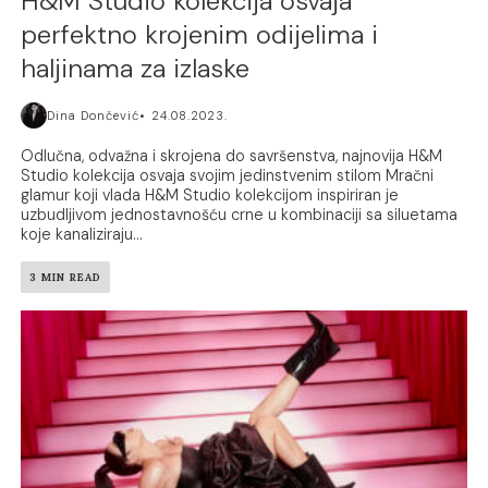
H&M Studio kolekcija osvaja
perfektno krojenim odijelima i
haljinama za izlaske
Dina Dončević
24.08.2023.
Odlučna, odvažna i skrojena do savršenstva, najnovija H&M
Studio kolekcija osvaja svojim jedinstvenim stilom Mračni
glamur koji vlada H&M Studio kolekcijom inspiriran je
uzbudljivom jednostavnošću crne u kombinaciji sa siluetama
koje kanaliziraju...
3 MIN READ