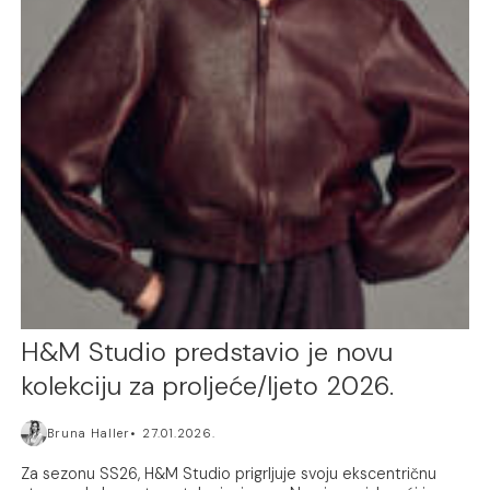
H&M Studio predstavio je novu
kolekciju za proljeće/ljeto 2026.
Bruna Haller
27.01.2026.
Za sezonu SS26, H&M Studio prigrljuje svoju ekscentričnu