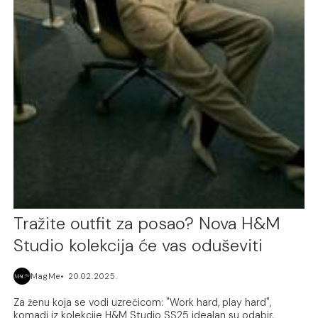
Tražite outfit za posao? Nova H&M
Studio kolekcija će vas oduševiti
MagMe
20.02.2025.
Za ženu koja se vodi uzrečicom: "Work hard, play hard",
komadi iz kolekcije H&M Studio SS25 idealan su odabir.