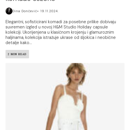
Dina Dončević
19.11.2024.
Elegantni, sofisticirani komadi za posebne prilike dobivaju
suvremen izgled u novoj H&M Studio Holiday capsule
kolekciji. Ukorijenjena u klasičnom krojenju i glamuroznim
haljinama, kolekcija istražuje ukrase od šljokica i neobične
detalje kako...
2 MIN READ