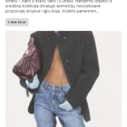
stranu – kako u stavu, tako i u izrazu. Namjerno izlazeći iz
središta, kolekcija istražuje asimetriju, neočekivane
proporcije, krojeve i igru boja. Vođeni pametnim,...
3 MIN READ