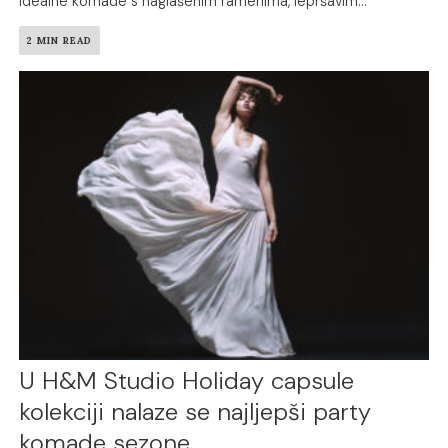
idealne komade s naglašenim ramenima, lepršavim...
2 MIN READ
U H&M Studio Holiday capsule
kolekciji nalaze se najljepši party
komade sezone