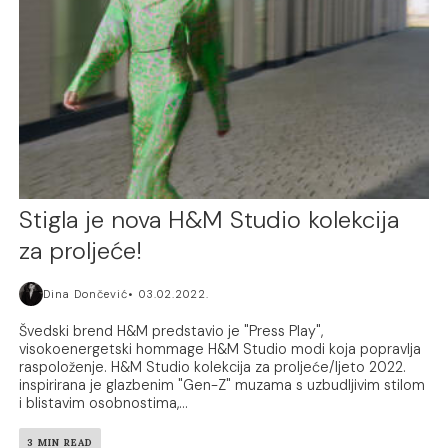
Stigla je nova H&M Studio kolekcija
za proljeće!
Dina Dončević
03.02.2022.
Švedski brend H&M predstavio je "Press Play",
visokoenergetski hommage H&M Studio modi koja popravlja
raspoloženje. H&M Studio kolekcija za proljeće/ljeto 2022.
inspirirana je glazbenim "Gen-Z" muzama s uzbudljivim stilom
i blistavim osobnostima,...
3 MIN READ